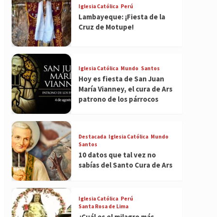
Iglesia Católica
Perú
Lambayeque: ¡Fiesta de la
Cruz de Motupe!
Iglesia Católica
Mundo
Santos
Hoy es fiesta de San Juan
María Vianney, el cura de Ars
patrono de los párrocos
Destacada
Iglesia Católica
Mundo
Santos
10 datos que tal vez no
sabías del Santo Cura de Ars
Iglesia Católica
Perú
Santa Rosa de Lima
¿Cuál es el milagro más