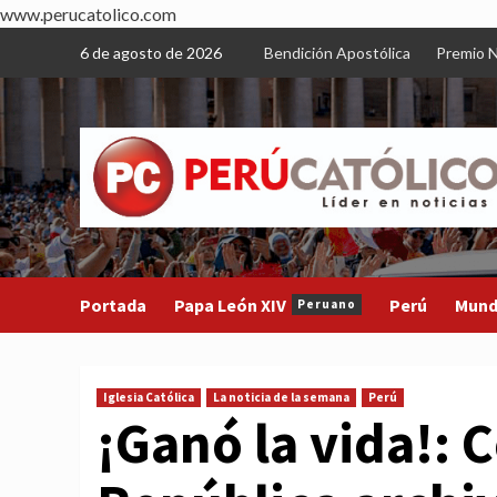
www.perucatolico.com
Skip
6 de agosto de 2026
Bendición Apostólica
Premio N
to
content
Portada
Papa León XIV
Perú
Mun
Peruano
Iglesia Católica
La noticia de la semana
Perú
¡Ganó la vida!: 