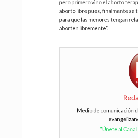
pero primero vino el aborto terap
aborto libre pues, finalmente se 
para que las menores tengan rela
aborten libremente”.
Reda
Medio de comunicación dig
evangelizan
"Únete al Cana