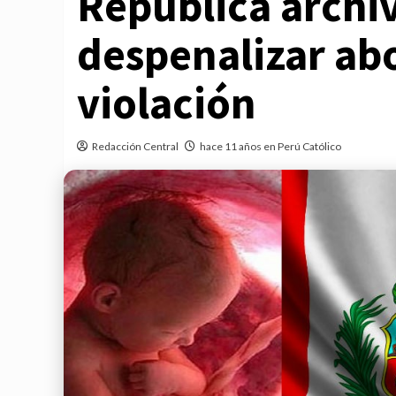
República archiv
despenalizar ab
violación
Redacción Central
hace 11 años en Perú Católico