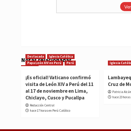
Ver
Destacada
Iglesia Católica
Notas relacionadas
Papa León XIV en Perú
Perú
Iglesia Católi
¡Es oficial! Vaticano confirmó
Lambayequ
visita de León XIV a Perú del 11
Cruz de M
al 17 de noviembre en Lima,
Patricia Alcá
Chiclayo, Cusco y Pucallpa
hace 23 horas
Redacción Central
hace 17 horas en Perú Católico