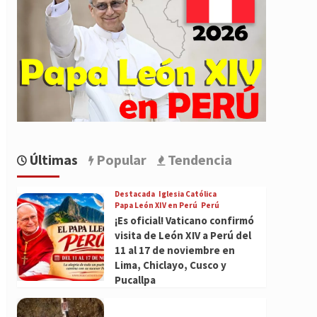
Últimas
Popular
Tendencia
Destacada
Iglesia Católica
Papa León XIV en Perú
Perú
¡Es oficial! Vaticano confirmó
visita de León XIV a Perú del
11 al 17 de noviembre en
Lima, Chiclayo, Cusco y
Pucallpa