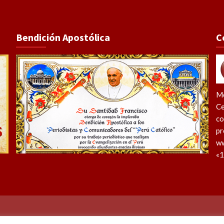
Bendición Apostólica
C
Me
Ce
co
pr
ww
«1