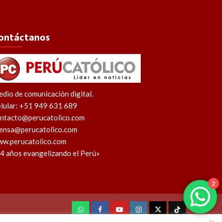
ontáctanos
dio de comunicación digital.
lular: +51 949 631 689
ntacto@perucatolico.com
ensa@perucatolico.com
w.perucatolico.com
4 años evangelizando el Perú»
2
WhatsApp
Facebook
Youtube
Instagram
X
TikTok