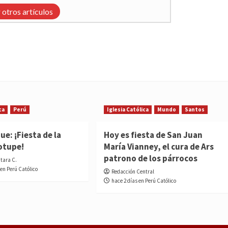
 otros artículos
ca
Perú
Iglesia Católica
Mundo
Santos
e: ¡Fiesta de la
Hoy es fiesta de San Juan
otupe!
María Vianney, el cura de Ars
patrono de los párrocos
ntara C.
 en Perú Católico
Redacción Central
hace 2 días en Perú Católico