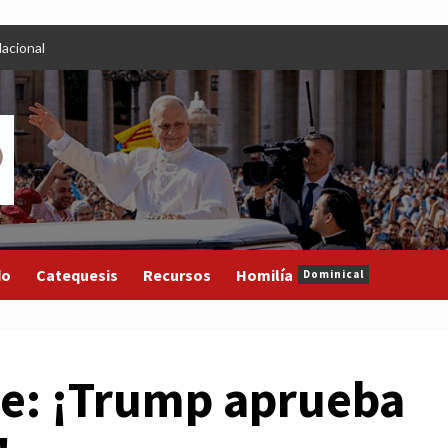
acional
do
Catequesis
Recursos
Homilía
Dominical
te: ¡Trump aprueba