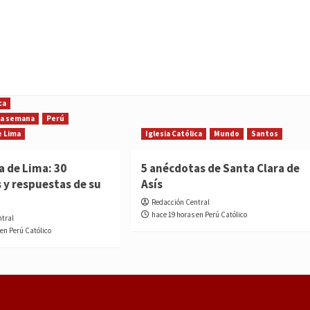
ca
 la semana
Perú
e Lima
Iglesia Católica
Mundo
Santos
a de Lima: 30
5 anécdotas de Santa Clara de
 y respuestas de su
Asís
Redacción Central
hace 19 horas en Perú Católico
ntral
 en Perú Católico