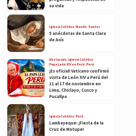
su vida
Iglesia Católica
Mundo
Santos
5 anécdotas de Santa Clara
de Asís
Destacada
Iglesia Católica
Papa León XIV en Perú
Perú
¡Es oficial! Vaticano confirmó
visita de León XIV a Perú del
11 al 17 de noviembre en
Lima, Chiclayo, Cusco y
Pucallpa
Iglesia Católica
Perú
Lambayeque: ¡Fiesta de la
Cruz de Motupe!