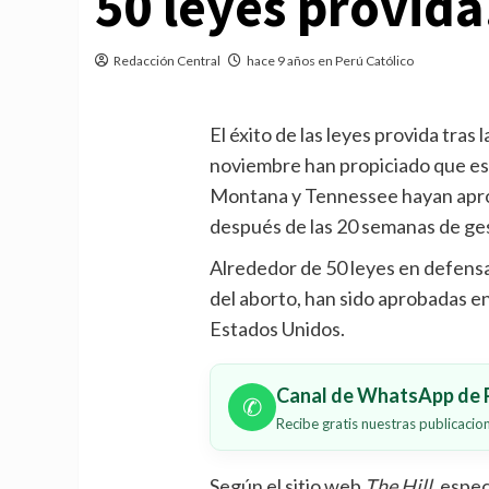
50 leyes provida
Redacción Central
hace 9 años en Perú Católico
El éxito de las leyes provida tras
noviembre han propiciado que es
Montana y Tennessee hayan apro
después de las 20 semanas de ge
Alrededor de 50 leyes en defensa 
del aborto, han sido aprobadas en
Estados Unidos.
Canal de WhatsApp de P
✆
Recibe gratis nuestras publicaci
Según el sitio web
The Hill
, espe