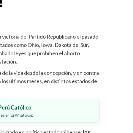
!
 la victoria del Partido Republicano el pasado
tados como Ohio, Iowa, Dakota del Sur,
bado leyes que prohíben el aborto
stación.
de la vida desde la concepción, y en contra
 los últimos meses, en distintos estados de
erú Católico
ones en tu WhatsApp.
cializado en política estadounidense,
los