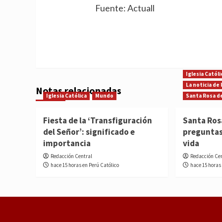
Fuente: Actuall
Iglesia Católi
La noticia de
Notas relacionadas
Iglesia Católica
Mundo
Santa Rosa d
Fiesta de la ‘Transfiguración
Santa Ros
del Señor’: significado e
preguntas
importancia
vida
Redacción Central
Redacción Ce
hace 15 horas en Perú Católico
hace 15 horas