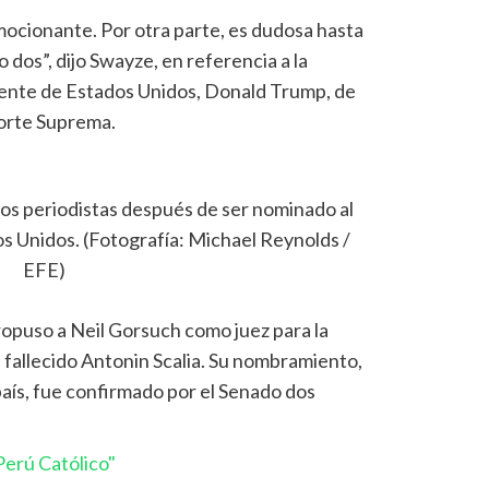
mocionante. Por otra parte, es dudosa hasta
 dos”, dijo Swayze, en referencia a la
dente de Estados Unidos, Donald Trump, de
Corte Suprema.
 los periodistas después de ser nominado al
s Unidos. (Fotografía: Michael Reynolds /
EFE)
opuso a Neil Gorsuch como juez para la
fallecido Antonin Scalia. Su nombramiento,
país, fue confirmado por el Senado dos
erú Católico"