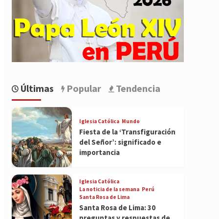
Últimas
Popular
Tendencia
Iglesia Católica
Mundo
Fiesta de la ‘Transfiguración
del Señor’: significado e
importancia
Iglesia Católica
La noticia de la semana
Perú
Santa Rosa de Lima
Santa Rosa de Lima: 30
preguntas y respuestas de