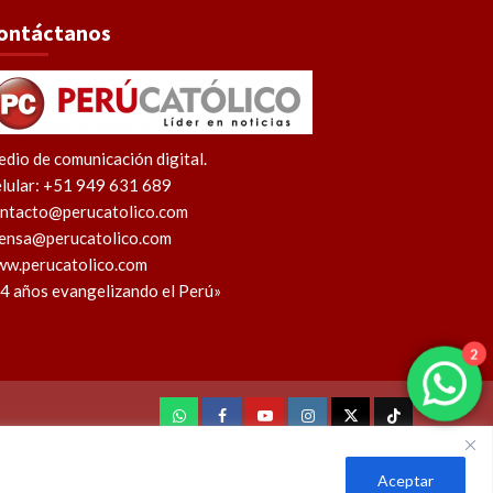
ontáctanos
dio de comunicación digital.
lular: +51 949 631 689
ntacto@perucatolico.com
ensa@perucatolico.com
w.perucatolico.com
4 años evangelizando el Perú»
2
WhatsApp
Facebook
Youtube
Instagram
X
TikTok
Aceptar
l Perú