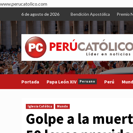
www.perucatolico.com
Skip
6 de agosto de 2026
Bendición Apostólica
Premio N
to
content
Portada
Papa León XIV
Perú
Mun
Peruano
Iglesia Católica
Mundo
Golpe a la muer