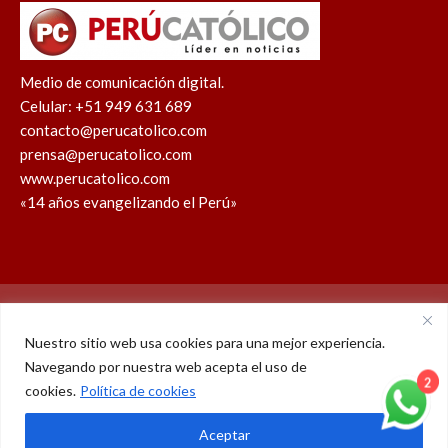
Medio de comunicación digital.
Celular: +51 949 631 689
contacto@perucatolico.com
prensa@perucatolico.com
www.perucatolico.com
«14 años evangelizando el Perú»
Política de cookies
Política de privacidad
Nuestro sitio web usa cookies para una mejor experiencia.
Navegando por nuestra web acepta el uso de
WhatsApp
Facebook
Youtube
Instagram
X
TikTok
cookies.
Política de cookies
2
© Derechos reservados 2026 – Perú Católico | 14 años
Aceptar
evangelizando el Perú