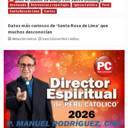
Destacada
Entrevistas y reportajes
Iglesia Católica
Perú
Medios Católicos
hace 2 días en Perú Católico
Santa Rosa de Lima
Santos
Datos más curiosos de ‘Santa Rosa de Lima’ que
muchos desconocían
Redacción Central
hace 2 días en Perú Católico