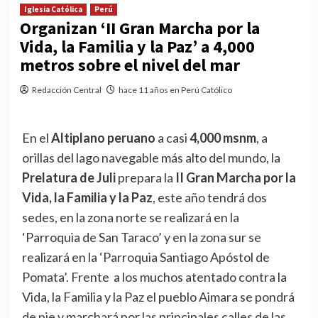
Iglesia Católica
Perú
Organizan ‘II Gran Marcha por la
Vida, la Familia y la Paz’ a 4,000
metros sobre el nivel del mar
Redacción Central
hace 11 años en Perú Católico
En el
Altiplano peruano
a casi
4,000 msnm
, a
orillas del lago navegable más alto del mundo, la
Prelatura de Juli
prepara la
II Gran Marcha por la
Vida, la Familia y la Paz
, este año tendrá dos
sedes, en la zona norte se realizará en la
‘Parroquia de San Taraco’ y en la zona sur se
realizará en la ‘Parroquia Santiago Apóstol de
Pomata’. Frente a los muchos atentado contra la
Vida, la Familia y la Paz el pueblo Aimara se pondrá
de pie y marchará por las principales calles de las