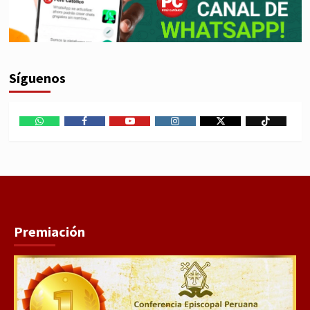
Síguenos
WhatsApp
Facebook
Youtube
Instagram
X
TikTok
Premiación