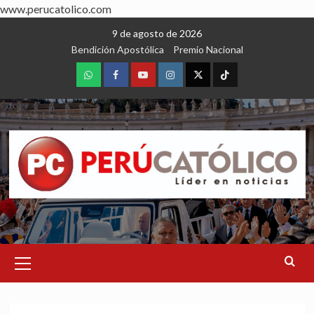
www.perucatolico.com
Skip
9 de agosto de 2026
to
Bendición Apostólica
Premio Nacional
content
WhatsApp
Facebook
Youtube
Instagram
X
TikTok
Primary
Menu