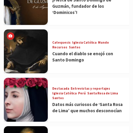
Guzmán, fundador de los
‘Dominicos’!
Catequesis
Iglesia Católica
Mundo
Recursos
Santos
Cuando el diablo se enojó con
Santo Domingo
Destacada
Entrevistas y reportajes
Iglesia Católica
Perú
Santa Rosa de Lima
Santos
Datos más curiosos de ‘Santa Rosa
de Lima’ que muchos desconocían