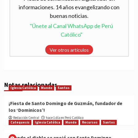
informaciones. 14 años evangelizando con
buenas noticias.
"Únete al Canal WhatsApp de Perú
Católico"
Ver otros artículos
Notas relacionadas
Iglesia Católica
Mundo
Santos
¡Fiesta de Santo Domingo de Guzmán, fundador de
los ‘Dominicos’!
Redacción Central
hace 1 día en Perú Católico
Catequesis
Iglesia Católica
Mundo
Recursos
Santos
Cuando el diablo se enojó con Santo Domingo