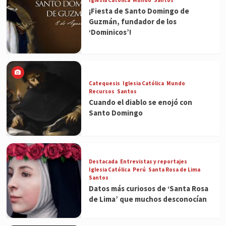
¡Fiesta de Santo Domingo de
Guzmán, fundador de los
‘Dominicos’!
Catequesis
Iglesia Católica
Mundo
Recursos
Santos
Cuando el diablo se enojó con
Santo Domingo
Destacada
Entrevistas y reportajes
Iglesia Católica
Perú
Santa Rosa de Lima
Santos
Datos más curiosos de ‘Santa Rosa
de Lima’ que muchos desconocían