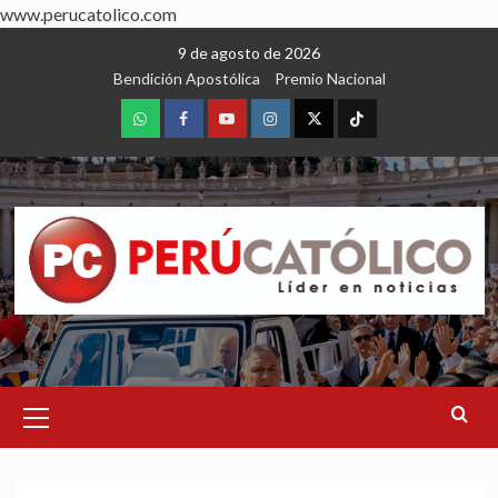
www.perucatolico.com
Skip
9 de agosto de 2026
to
Bendición Apostólica
Premio Nacional
content
WhatsApp
Facebook
Youtube
Instagram
X
TikTok
Primary
Menu