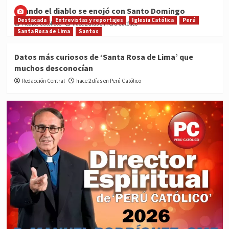
Cuando el diablo se enojó con Santo Domingo
Destacada
Entrevistas y reportajes
Iglesia Católica
Perú
Medios Católicos
hace 2 días en Perú Católico
Santa Rosa de Lima
Santos
Datos más curiosos de ‘Santa Rosa de Lima’ que
muchos desconocían
Redacción Central
hace 2 días en Perú Católico