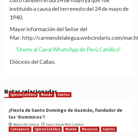
culto también el día 24 de mayo ya que fue
instituido a causa del terremoto del 24 de mayo de
1940.
Mayor información del Señor del
Mar: http://carmendelalegua.webcindario.com/mar.h
"Únete al Canal WhatsApp de Perú Católico"
Diócesis del Callao.
Notas relacionadas
Iglesia Católica
Mundo
Santos
¡Fiesta de Santo Domingo de Guzmán, fundador de
los ‘Dominicos’!
Redacción Central
hace 1 día en Perú Católico
Catequesis
Iglesia Católica
Mundo
Recursos
Santos