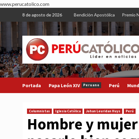
www.perucatolico.com
Skip
8 de agosto de 2026
Bendición Apostólica
Premio N
to
content
Portada
Papa León XIV
Perú
Mun
Peruano
Columnistas
Iglesia Católica
Johan Leuridan Huys
Perú
Hombre y mujer 