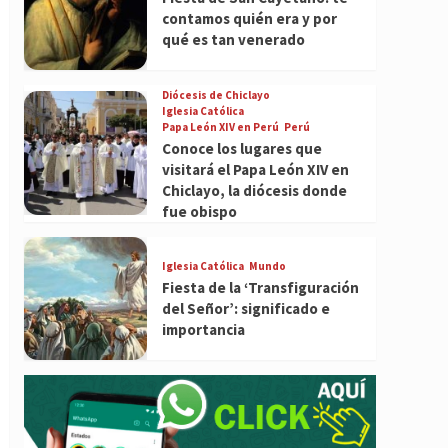
contamos quién era y por
qué es tan venerado
Diócesis de Chiclayo
Iglesia Católica
Papa León XIV en Perú
Perú
Conoce los lugares que
visitará el Papa León XIV en
Chiclayo, la diócesis donde
fue obispo
Iglesia Católica
Mundo
Fiesta de la ‘Transfiguración
del Señor’: significado e
importancia