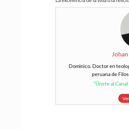
La excelencia de la vida o la felici
Johan
Dominico. Doctor en teolog
peruana de Filos
"Únete al Cana
Ver