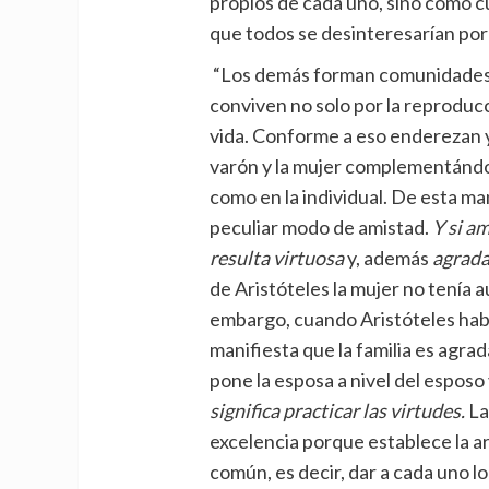
propios de cada uno, sino como c
que todos se desinteresarían por
“Los demás forman comunidades p
conviven no solo por la reproducc
vida. Conforme a eso enderezan y
varón y la mujer complementánd
como en la individual. De esta ma
peculiar modo de amistad.
Y si a
resulta
virtuosa
y, además
agrada
de Aristóteles la mujer no tenía au
embargo, cuando Aristóteles habl
manifiesta que la familia es agr
pone la esposa a nivel del esposo 
significa practicar las virtudes.
La 
excelencia porque establece la ar
común, es decir, dar a cada uno lo