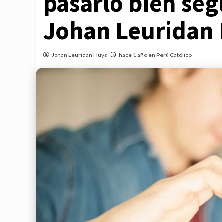
pasarlo bien seg
Johan Leuridan
Johan Leuridan Huys
hace 1 año en Perú Católico