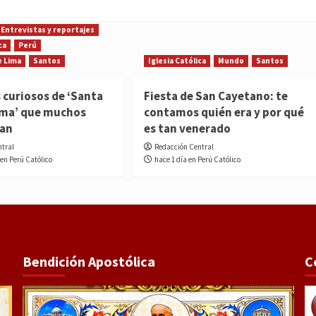
Entrevistas y reportajes
ca
Perú
e Lima
Santos
Iglesia Católica
Mundo
Santos
 curiosos de ‘Santa
Fiesta de San Cayetano: te
ima’ que muchos
contamos quién era y por qué
ían
es tan venerado
ntral
Redacción Central
 en Perú Católico
hace 1 día en Perú Católico
Bendición Apostólica
C