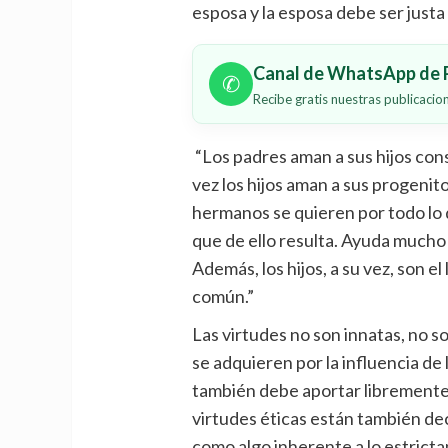
esposa y la esposa debe ser justa
Canal de WhatsApp de P
✆
Recibe gratis nuestras publicaci
“Los padres aman a sus hijos con
vez los hijos aman a sus progenit
hermanos se quieren por todo lo q
que de ello resulta. Ayuda mucho 
Además, los hijos, a su vez, son el
común.”
Las virtudes no son innatas, no s
se adquieren por la influencia de la
también debe aportar libremente 
virtudes éticas están también d
como algo inherente a lo estrict