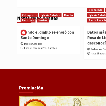
Destacada
Catequesis
Iglesia Católica
Mundo
Iglesia Católi
Notas relacionadas
Recursos
Santos
Santa Rosa d
Cuando el diablo se enojó con
Datos más
Santo Domingo
Rosa de L
desconoc
Medios Católicos
hace 23 horas en Perú Católico
Redacción Ce
hace 24 horas
Premiación