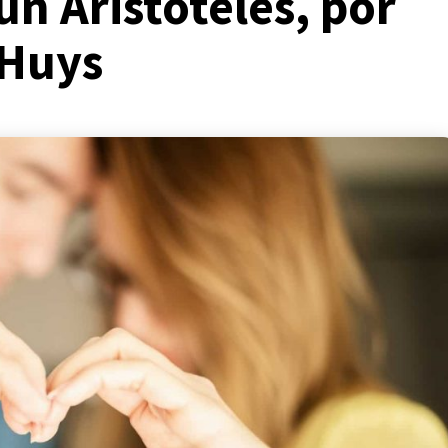
ún Aristóteles, por
 Huys