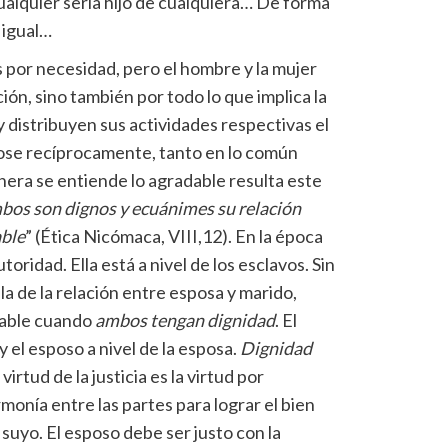
ualquier sería hijo de cualquiera… De forma
 igual…
or necesidad, pero el hombre y la mujer
ión, sino también por todo lo que implica la
 distribuyen sus actividades respectivas el
ose recíprocamente, tanto en lo común
nera se entiende lo agradable resulta este
mbos son dignos y ecuánimes su relación
ble
” (Ética Nicómaca, VIII,12). En la época
toridad. Ella está a nivel de los esclavos. Sin
a de la relación entre esposa y marido,
adable cuando
ambos tengan dignidad
. El
y el esposo a nivel de la esposa.
Dignidad
virtud de la justicia es la virtud por
monía entre las partes para lograr el bien
 suyo. El esposo debe ser justo con la