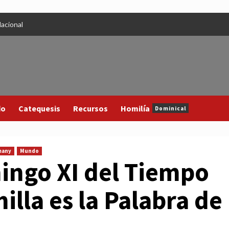
acional
do
Catequesis
Recursos
Homilía
Dominical
many
Mundo
ingo XI del Tiempo
illa es la Palabra de