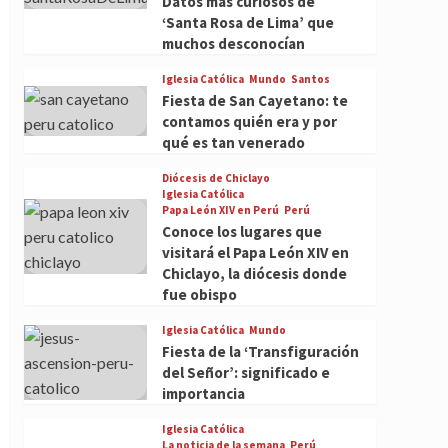
Datos más curiosos de
‘Santa Rosa de Lima’ que
muchos desconocían
Iglesia Católica
Mundo
Santos
Fiesta de San Cayetano: te
contamos quién era y por
qué es tan venerado
Diócesis de Chiclayo
Iglesia Católica
Papa León XIV en Perú
Perú
Conoce los lugares que
visitará el Papa León XIV en
Chiclayo, la diócesis donde
fue obispo
Iglesia Católica
Mundo
Fiesta de la ‘Transfiguración
del Señor’: significado e
importancia
Iglesia Católica
La noticia de la semana
Perú