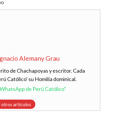
po
Ignacio Alemany Grau
ito de Chachapoyas y escritor. Cada
ú Católico' su Homilía dominical.
l WhatsApp de Perú Católico"
 otros artículos