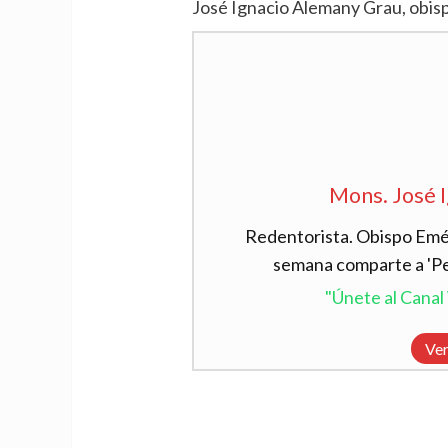
José Ignacio Alemany Grau, obis
Mons. José 
Redentorista. Obispo Emér
semana comparte a 'Per
"Únete al Cana
Ver