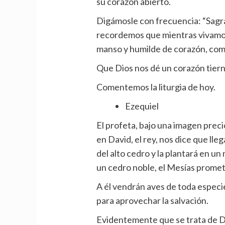
su corazón abierto.
Digámosle con frecuencia: “Sagra
recordemos que mientras vivamo
manso y humilde de corazón, com
Que Dios nos dé un corazón tierno
Comentemos la liturgia de hoy.
Ezequiel
El profeta, bajo una imagen preci
en David, el rey, nos dice que ll
del alto cedro y la plantará en u
un cedro noble, el Mesías promet
A él vendrán aves de toda especi
para aprovechar la salvación.
Evidentemente que se trata de Da