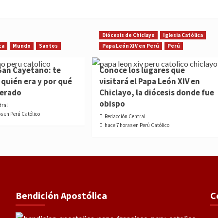
Diócesis de Chiclayo
Iglesia Católica
ca
Mundo
Santos
Papa León XIV en Perú
Perú
San Cayetano: te
Conoce los lugares que
quién era y por qué
visitará el Papa León XIV en
nerado
Chiclayo, la diócesis donde fue
obispo
tral
s en Perú Católico
Redacción Central
hace 7 horas en Perú Católico
Bendición Apostólica
C