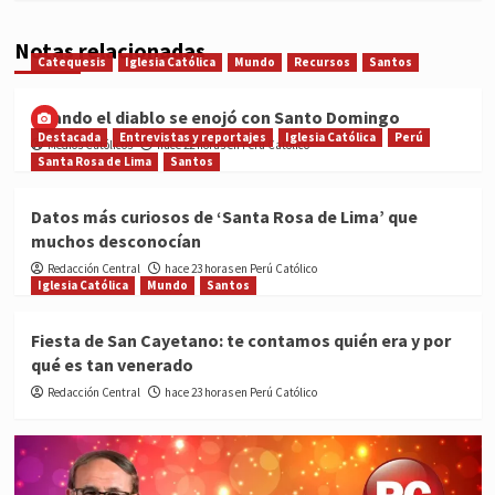
Notas relacionadas
Catequesis
Iglesia Católica
Mundo
Recursos
Santos
Cuando el diablo se enojó con Santo Domingo
Destacada
Entrevistas y reportajes
Iglesia Católica
Perú
Medios Católicos
hace 22 horas en Perú Católico
Santa Rosa de Lima
Santos
Datos más curiosos de ‘Santa Rosa de Lima’ que
muchos desconocían
Redacción Central
hace 23 horas en Perú Católico
Iglesia Católica
Mundo
Santos
Fiesta de San Cayetano: te contamos quién era y por
qué es tan venerado
Redacción Central
hace 23 horas en Perú Católico