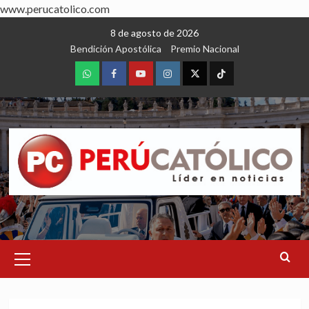
www.perucatolico.com
Skip
8 de agosto de 2026
to
Bendición Apostólica
Premio Nacional
content
WhatsApp
Facebook
Youtube
Instagram
X
TikTok
Primary
Menu