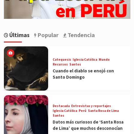
Últimas
Popular
Tendencia
Catequesis
Iglesia Católica
Mundo
Recursos
Santos
Cuando el diablo se enojó con
Santo Domingo
Destacada
Entrevistas y reportajes
Iglesia Católica
Perú
Santa Rosa de Lima
Santos
Datos más curiosos de ‘Santa Rosa
de Lima’ que muchos desconocían