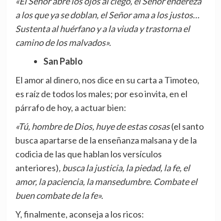
«El Señor abre los ojos al ciego, el Señor endereza
a los que ya se doblan, el Señor ama a los justos…
Sustenta al huérfano y a la viuda y trastorna el
camino de los malvados».
San Pablo
El amor al dinero, nos dice en su carta a Timoteo,
es raíz de todos los males; por eso invita, en el
párrafo de hoy, a actuar bien:
«Tú, hombre de Dios, huye de estas cosas
(el santo
busca apartarse de la enseñanza malsana y de la
codicia de las que hablan los versículos
anteriores)
, busca la justicia, la piedad, la fe, el
amor, la paciencia, la mansedumbre. Combate el
buen combate de la fe».
Y, finalmente, aconseja a los ricos: