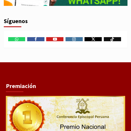
Síguenos
WhatsApp
Facebook
Youtube
Instagram
X
TikTok
Premiación