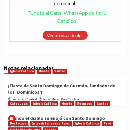
dominical.
"Únete al Canal WhatsApp de Perú
Católico"
Ver otros artículos
Notas relacionadas
Iglesia Católica
Mundo
Santos
¡Fiesta de Santo Domingo de Guzmán, fundador de
los ‘Dominicos’!
Redacción Central
hace 1 día en Perú Católico
Catequesis
Iglesia Católica
Mundo
Recursos
Santos
Cuando el diablo se enojó con Santo Domingo
Destacada
Entrevistas y reportajes
Iglesia Católica
Perú
Medios Católicos
hace 2 días en Perú Católico
Santa Rosa de Lima
Santos