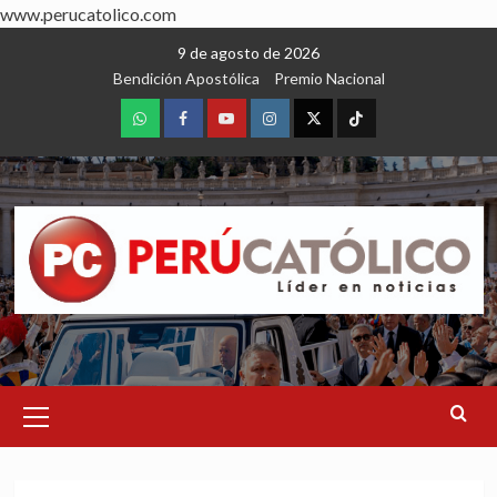
www.perucatolico.com
Skip
9 de agosto de 2026
to
Bendición Apostólica
Premio Nacional
content
WhatsApp
Facebook
Youtube
Instagram
X
TikTok
Primary
Menu