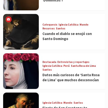
‘Dominicos’!
Catequesis
Iglesia Católica
Mundo
Recursos
Santos
Cuando el diablo se enojó con
Santo Domingo
Destacada
Entrevistas y reportajes
Iglesia Católica
Perú
Santa Rosa de Lima
Santos
Datos más curiosos de ‘Santa Rosa
de Lima’ que muchos desconocían
Iglesia Católica
Mundo
Santos
Fiesta de San Cayetano: te