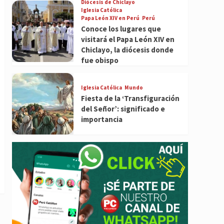
Diócesis de Chiclayo
Iglesia Católica
Papa León XIV en Perú
Perú
Conoce los lugares que
visitará el Papa León XIV en
Chiclayo, la diócesis donde
fue obispo
Iglesia Católica
Mundo
Fiesta de la ‘Transfiguración
del Señor’: significado e
importancia