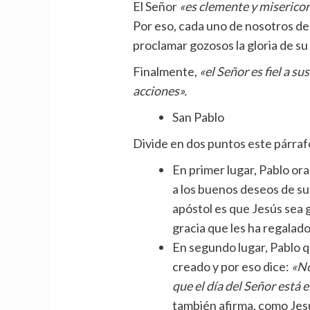
El Señor
«es clemente y misericor
Por eso, cada uno de nosotros de
proclamar gozosos la gloria de su
Finalmente,
«el Señor es fiel a s
acciones».
San Pablo
Divide en dos puntos este párrafo
En primer lugar, Pablo ora
a los buenos deseos de su 
apóstol es que Jesús sea g
gracia que les ha regalado
En segundo lugar, Pablo qu
creado y por eso dice:
«No
que el día del Señor está 
también afirma, como Jes