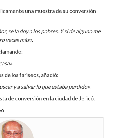
licamente una muestra de su conversión
or, se la doy a los pobres. Y si de alguno me
ro veces más».
xclamando:
casa».
s de los fariseos, añadió:
uscar y a salvar lo que estaba perdido».
ta de conversión en la ciudad de Jericó.
po