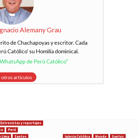
Ignacio Alemany Grau
ito de Chachapoyas y escritor. Cada
ú Católico' su Homilía dominical.
l WhatsApp de Perú Católico"
 otros artículos
Entrevistas y reportajes
ca
Perú
e Lima
Santos
Iglesia Católica
Mundo
Santos