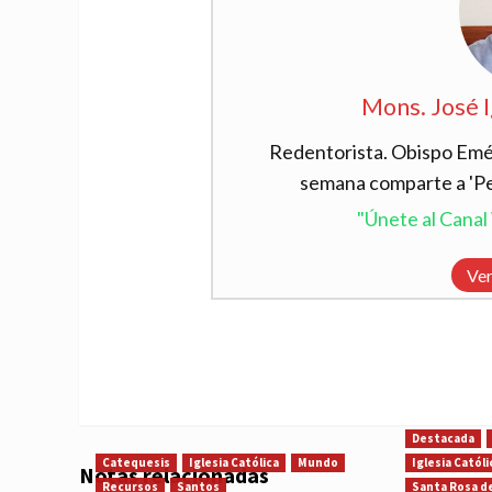
Mons. José 
Redentorista. Obispo Emér
semana comparte a 'Per
"Únete al Cana
Ver
Destacada
Catequesis
Iglesia Católica
Mundo
Iglesia Católi
Notas relacionadas
Recursos
Santos
Santa Rosa d