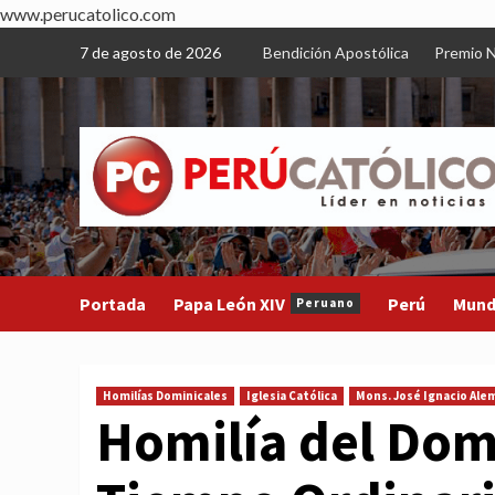
www.perucatolico.com
Skip
7 de agosto de 2026
Bendición Apostólica
Premio N
to
content
Portada
Papa León XIV
Perú
Mun
Peruano
Homilías Dominicales
Iglesia Católica
Mons. José Ignacio Ale
Homilía del Dom