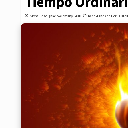
Tiempo Ordinari
Mons. José Ignacio Alemany Grau
hace 4 años en Perú Catól