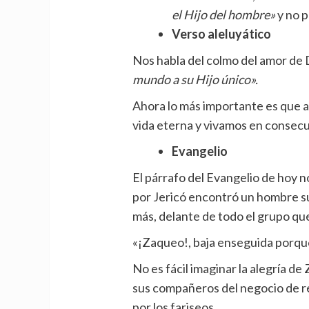
el Hijo del hombre»
y no p
Verso aleluyático
Nos habla del colmo del amor de 
mundo a su Hijo único».
Ahora lo más importante es que a
vida eterna y vivamos en consecu
Evangelio
El párrafo del Evangelio de hoy n
por Jericó encontró un hombre sub
más, delante de todo el grupo que
«¡Zaqueo!, baja enseguida porqu
No es fácil imaginar la alegría d
sus compañeros del negocio de re
por los fariseos.