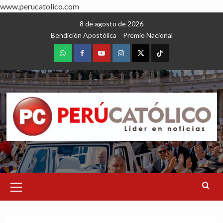
www.perucatolico.com
Skip
8 de agosto de 2026
to
Bendición Apostólica
Premio Nacional
content
WhatsApp
Facebook
Youtube
Instagram
X
TikTok
Primary
Menu