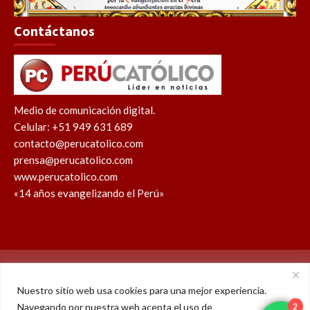
Contáctanos
Medio de comunicación digital.
Celular: +51 949 631 689
contacto@perucatolico.com
prensa@perucatolico.com
www.perucatolico.com
«14 años evangelizando el Perú»
Política de cookies
Política de privacidad
Nuestro sitio web usa cookies para una mejor experiencia.
Navegando por nuestra web acepta el uso de
WhatsApp
Facebook
Youtube
Instagram
X
TikTok