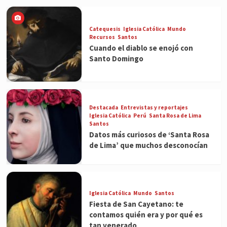
Catequesis
Iglesia Católica
Mundo
Recursos
Santos
Cuando el diablo se enojó con
Santo Domingo
Destacada
Entrevistas y reportajes
Iglesia Católica
Perú
Santa Rosa de Lima
Santos
Datos más curiosos de ‘Santa Rosa
de Lima’ que muchos desconocían
Iglesia Católica
Mundo
Santos
Fiesta de San Cayetano: te
contamos quién era y por qué es
tan venerado