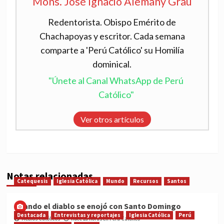
Mons. José Ignacio Alemany Grau
Redentorista. Obispo Emérito de
Chachapoyas y escritor. Cada semana
comparte a 'Perú Católico' su Homilía
dominical.
"Únete al Canal WhatsApp de Perú
Católico"
Ver otros artículos
Notas relacionadas
Catequesis
Iglesia Católica
Mundo
Recursos
Santos
Cuando el diablo se enojó con Santo Domingo
Destacada
Entrevistas y reportajes
Iglesia Católica
Perú
Medios Católicos
hace 20 horas en Perú Católico