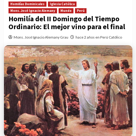
Homilías Dominicales
Iglesia Católica
Mons. José Ignacio Alemany
Mundo
Perú
Homilía del II Domingo del Tiempo
Ordinario: El mejor vino para el final
Mons. José Ignacio Alemany Grau
hace 2 años en Perú Católico