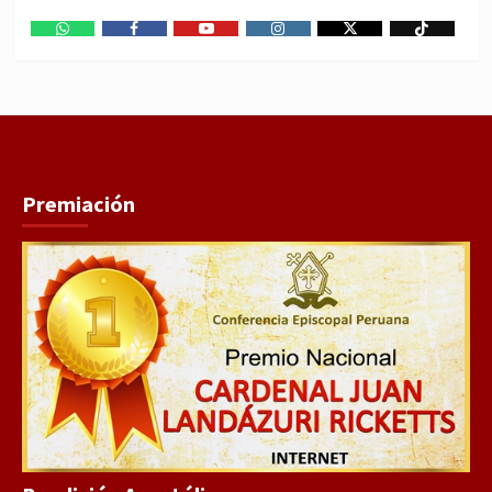
WhatsApp
Facebook
Youtube
Instagram
X
TikTok
Premiación