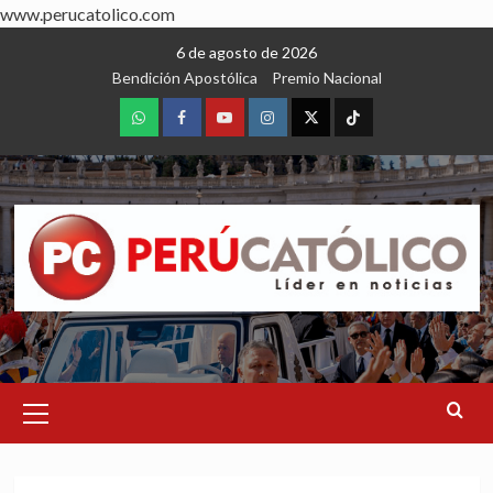
www.perucatolico.com
Skip
6 de agosto de 2026
to
Bendición Apostólica
Premio Nacional
content
WhatsApp
Facebook
Youtube
Instagram
X
TikTok
Primary
Menu