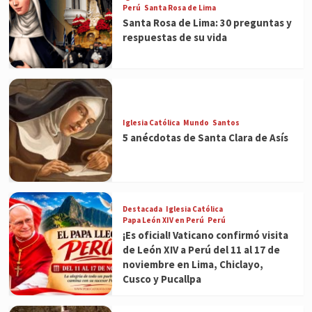
Perú
Santa Rosa de Lima
Santa Rosa de Lima: 30 preguntas y
respuestas de su vida
Iglesia Católica
Mundo
Santos
5 anécdotas de Santa Clara de Asís
Destacada
Iglesia Católica
Papa León XIV en Perú
Perú
¡Es oficial! Vaticano confirmó visita
de León XIV a Perú del 11 al 17 de
noviembre en Lima, Chiclayo,
Cusco y Pucallpa