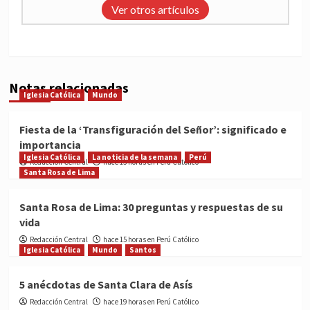
Ver otros artículos
Notas relacionadas
Iglesia Católica
Mundo
Fiesta de la ‘Transfiguración del Señor’: significado e
importancia
Iglesia Católica
La noticia de la semana
Perú
Redacción Central
hace 15 horas en Perú Católico
Santa Rosa de Lima
Santa Rosa de Lima: 30 preguntas y respuestas de su
vida
Redacción Central
hace 15 horas en Perú Católico
Iglesia Católica
Mundo
Santos
5 anécdotas de Santa Clara de Asís
Redacción Central
hace 19 horas en Perú Católico