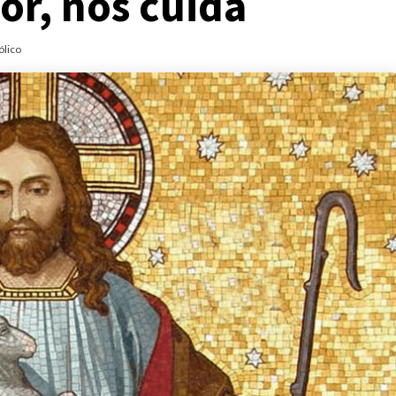
or, nos cuida
ólico