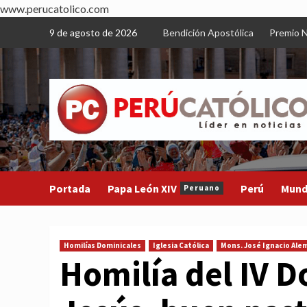
www.perucatolico.com
Skip
9 de agosto de 2026
Bendición Apostólica
Premio N
to
content
Portada
Papa León XIV
Perú
Mun
Peruano
Homilías Dominicales
Iglesia Católica
Mons. José Ignacio Ale
Homilía del IV 