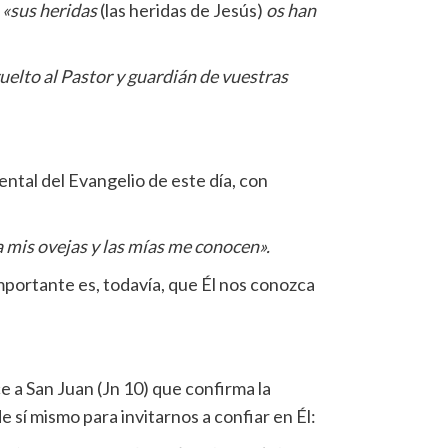
e
«sus heridas
(las heridas de Jesús)
os han
uelto al Pastor y guardián de vuestras
ntal del Evangelio de este día, con
 mis ovejas y las mías me conocen».
importante es, todavía, que Él nos conozca
e a San Juan (Jn 10) que confirma la
 sí mismo para invitarnos a confiar en Él: