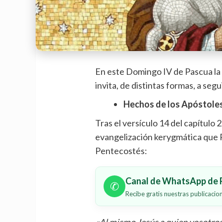
En este Domingo IV de Pascua la l
invita, de distintas formas, a segu
Hechos de los Apóstole
Tras el versículo 14 del capítulo 
evangelización kerygmática que P
Pentecostés:
Canal de WhatsApp de P
✆
Recibe gratis nuestras publicaci
«Al mismo Jesús a quien vosotros 