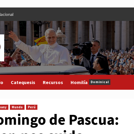
acional
do
Catequesis
Recursos
Homilía
Dominical
many
Mundo
Perú
Domingo de Pascua: