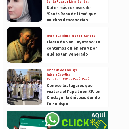
Santa Rosa de Lima
Santos
Datos más curiosos de
‘Santa Rosa de Lima’ que
muchos desconocían
Iglesia Católica
Mundo
Santos
Fiesta de San Cayetano: te
contamos quién era y por
qué es tan venerado
Diócesis de Chiclayo
Iglesia Católica
Papa León XIV en Perú
Perú
Conoce los lugares que
visitará el Papa León XIV en
Chiclayo, la diócesis donde
fue obispo