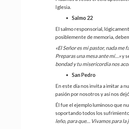
Iglesia.
Salmo 22
El salmo responsorial, lógicament
posiblemente de memoria, debemo
«El Señor es mi pastor, nada me f
Preparas una mesa ante mí…»
y s
bondad y tu misericordia nos aco
San Pedro
En este día nos invita a imitar a 
pasión por nosotros y así nos dej
Él fue el ejemplo luminoso que n
soportando todos los sufrimient
leño, para que… Vivamos para la j