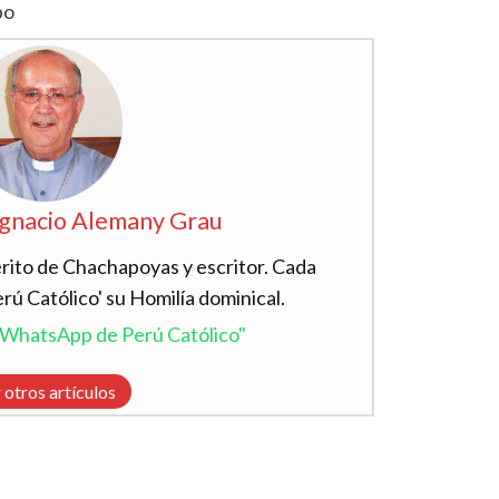
po
Ignacio Alemany Grau
ito de Chachapoyas y escritor. Cada
ú Católico' su Homilía dominical.
l WhatsApp de Perú Católico"
 otros artículos