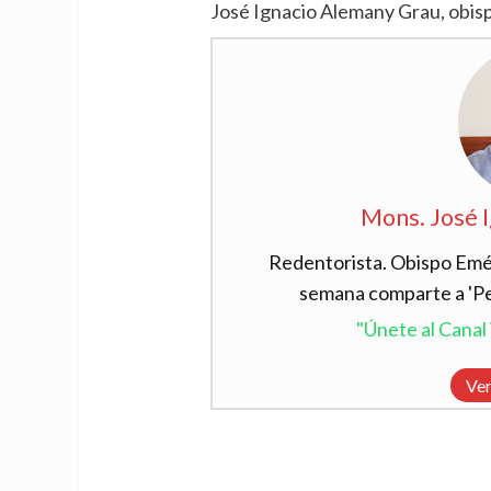
José Ignacio Alemany Grau, obis
Mons. José 
Redentorista. Obispo Emér
semana comparte a 'Per
"Únete al Cana
Ver