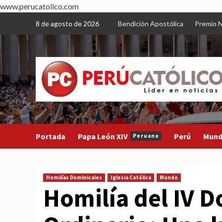
www.perucatolico.com
Skip
8 de agosto de 2026
Bendición Apostólica
Premio N
to
content
Portada
Papa León XIV
Perú
Mun
Peruano
Homilías Dominicales
Iglesia Católica
Mundo
Homilía del IV 