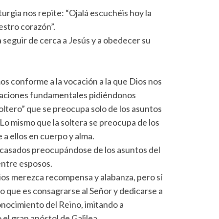
turgia nos repite: “Ojalá escuchéis hoy la
estro corazón”.
r a seguir de cerca a Jesús y a obedecer su
os conforme a la vocación a la que Dios nos
ocaciones fundamentales pidiéndonos
soltero” que se preocupa solo de los asuntos
Lo mismo que la soltera se preocupa de los
a ellos en cuerpo y alma.
s casados preocupándose de los asuntos del
ntre esposos.
ios merezca recompensa y alabanza, pero sí
o que es consagrarse al Señor y dedicarse a
nocimiento del Reino, imitando a
el gran apóstol de Galilea.