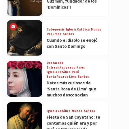
Guzmán, fundador de los
‘Dominicos’!
Catequesis
Iglesia Católica
Mundo
Recursos
Santos
Cuando el diablo se enojó
con Santo Domingo
Destacada
Entrevistas y reportajes
Iglesia Católica
Perú
Santa Rosa de Lima
Santos
Datos más curiosos de
‘Santa Rosa de Lima’ que
muchos desconocían
Iglesia Católica
Mundo
Santos
Fiesta de San Cayetano: te
contamos quién era y por