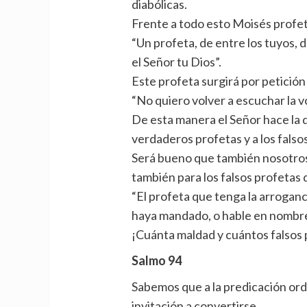
diabólicas.
Frente a todo esto Moisés profeti
“Un profeta, de entre los tuyos, 
el Señor tu Dios”.
Este profeta surgirá por petición
“No quiero volver a escuchar la v
De esta manera el Señor hace la d
verdaderos profetas y a los fals
Será bueno que también nosotros
también para los falsos profetas 
“El profeta que tenga la arroganc
haya mandado, o hable en nombre 
¡Cuánta maldad y cuántos falsos
Salmo 94
Sabemos que a la predicación ord
invitación a convertirse.