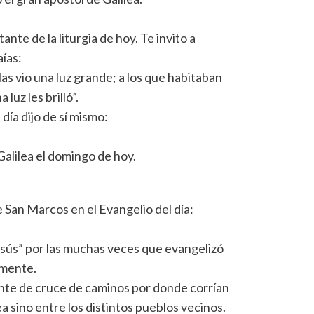
nte de la liturgia de hoy. Te invito a
aías:
las vio una luz grande; a los que habitaban
luz les brilló”.
día dijo de sí mismo:
Galilea el domingo de hoy.
 San Marcos en el Evangelio del día:
Jesús” por las muchas veces que evangelizó
emente.
te de cruce de caminos por donde corrían
lea sino entre los distintos pueblos vecinos.