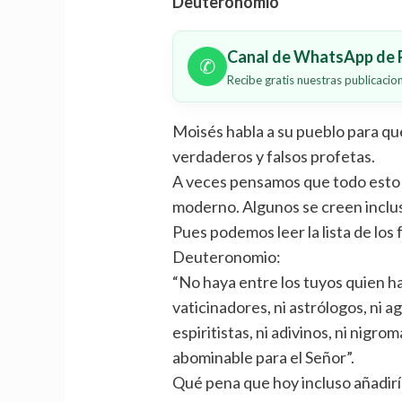
Deuteronomio
Canal de WhatsApp de P
✆
Recibe gratis nuestras publicaci
Moisés habla a su pueblo para que
verdaderos y falsos profetas.
A veces pensamos que todo esto d
moderno. Algunos se creen inclus
Pues podemos leer la lista de los 
Deuteronomio:
“No haya entre los tuyos quien haga
vaticinadores, ni astrólogos, ni a
espiritistas, ni adivinos, ni nigr
abominable para el Señor”.
Qué pena que hoy incluso añadirí