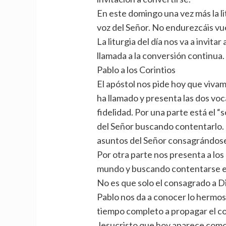
En este domingo una vez más la li
voz del Señor. No endurezcáis vu
La liturgia del día nos va a invita
llamada a la conversión continua.
Pablo a los Corintios
El apóstol nos pide hoy que vivam
ha llamado y presenta las dos v
fidelidad. Por una parte está el “
del Señor buscando contentarlo. 
asuntos del Señor consagrándose 
Por otra parte nos presenta a lo
mundo y buscando contentarse e
No es que solo el consagrado a D
Pablo nos da a conocer lo hermos
tiempo completo a propagar el co
Jesucristo que hoy aparece como 