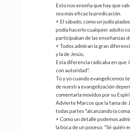
Esto nos enseña que hay que sa
sea más eficaz la predicación.
+ El sábado, como un judío piados
podía hacerlo cualquier adulto c
participaban de las enseñanzas de q
+ Todos admiran la gran diferenci
y la de Jesús.
Esta diferencia radicaba en que 
con autoridad”.
Tú y yo cuando evangelicemos te
de nuestra evangelización depende
comentarla movidos por su Espíri
Advierte Marcos que la fama de 
todas partes “alcanzando la comar
+ Como un detalle podemos admir
la boca de un poseso: “Sé quién er