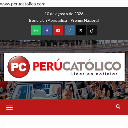
www.perucatolico.com
Skip
10 de agosto de 2026
to
Bendición Apostólica
Premio Nacional
content
WhatsApp
Facebook
Youtube
Instagram
X
TikTok
Primary
Menu