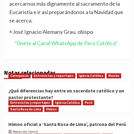
acercarnos más dignamente al sacramento de la
Eucaristía e ir así preparándonos a la Navidad que
se acerca.
+José Ignacio Alemany Grau, obispo
"Únete al Canal WhatsApp de Perú Católico"
Notas relacionadas
Catequesis
Entrevistas y reportajes
Iglesia Católica
Mundo
¿Qué diferencias hay entre un sacerdote católico y un
pastor protestante?
Entrevistas y reportajes
Iglesia Católica
Perú
Patricia Alcántara C.
Santa Rosa de Lima
Videos
Himno oficial a ‘Santa Rosa de Lima’, patrona del Perú
Redacción Central