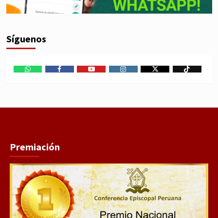
Síguenos
WhatsApp
Facebook
Youtube
Instagram
X
TikTok
Premiación