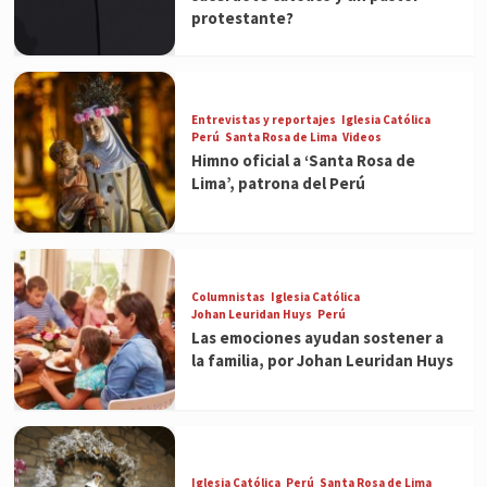
protestante?
Entrevistas y reportajes
Iglesia Católica
Perú
Santa Rosa de Lima
Videos
Himno oficial a ‘Santa Rosa de
Lima’, patrona del Perú
Columnistas
Iglesia Católica
Johan Leuridan Huys
Perú
Las emociones ayudan sostener a
la familia, por Johan Leuridan Huys
Iglesia Católica
Perú
Santa Rosa de Lima