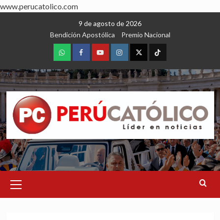
www.perucatolico.com
Skip
9 de agosto de 2026
to
Bendición Apostólica
Premio Nacional
content
WhatsApp
Facebook
Youtube
Instagram
X
TikTok
Primary
Menu