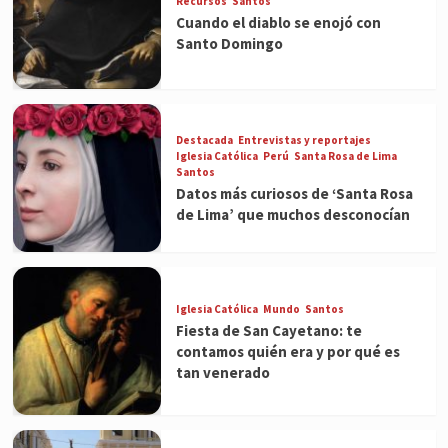
Recursos
Santos
Cuando el diablo se enojó con
Santo Domingo
Destacada
Entrevistas y reportajes
Iglesia Católica
Perú
Santa Rosa de Lima
Santos
Datos más curiosos de ‘Santa Rosa
de Lima’ que muchos desconocían
Iglesia Católica
Mundo
Santos
Fiesta de San Cayetano: te
contamos quién era y por qué es
tan venerado