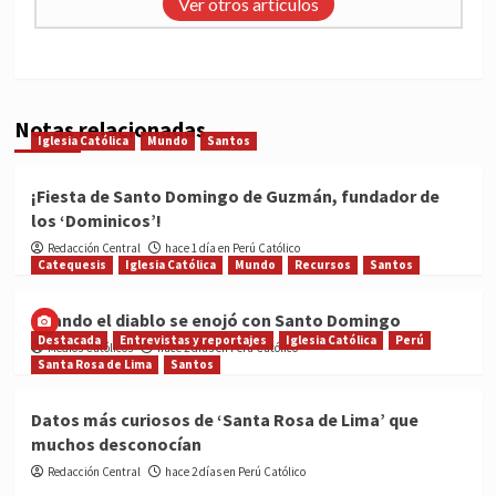
Ver otros artículos
Notas relacionadas
Iglesia Católica
Mundo
Santos
¡Fiesta de Santo Domingo de Guzmán, fundador de
los ‘Dominicos’!
Redacción Central
hace 1 día en Perú Católico
Catequesis
Iglesia Católica
Mundo
Recursos
Santos
Cuando el diablo se enojó con Santo Domingo
Destacada
Entrevistas y reportajes
Iglesia Católica
Perú
Medios Católicos
hace 2 días en Perú Católico
Santa Rosa de Lima
Santos
Datos más curiosos de ‘Santa Rosa de Lima’ que
muchos desconocían
Redacción Central
hace 2 días en Perú Católico