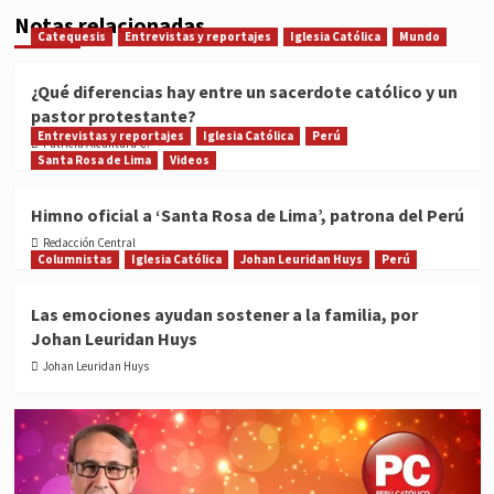
Notas relacionadas
Catequesis
Entrevistas y reportajes
Iglesia Católica
Mundo
¿Qué diferencias hay entre un sacerdote católico y un
pastor protestante?
Entrevistas y reportajes
Iglesia Católica
Perú
Patricia Alcántara C.
Santa Rosa de Lima
Videos
Himno oficial a ‘Santa Rosa de Lima’, patrona del Perú
Redacción Central
Columnistas
Iglesia Católica
Johan Leuridan Huys
Perú
Las emociones ayudan sostener a la familia, por
Johan Leuridan Huys
Johan Leuridan Huys