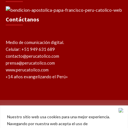
Contáctanos
Medio de comunicación digital.
Celular: +51 949 631 689
contacto@perucatolico.com
prensa@perucatolico.com
www.perucatolico.com
«14 años evangelizando el Perú»
Política de cookies
Política de privacidad
Nuestro sitio web usa cookies para una mejor experiencia.
Navegando por nuestra web acepta el uso de
WhatsApp
Facebook
Youtube
Instagram
X
TikTok