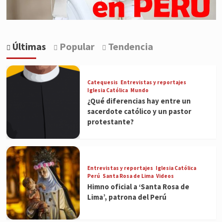
Últimas
Popular
Tendencia
Catequesis
Entrevistas y reportajes
Iglesia Católica
Mundo
¿Qué diferencias hay entre un
sacerdote católico y un pastor
protestante?
Entrevistas y reportajes
Iglesia Católica
Perú
Santa Rosa de Lima
Videos
Himno oficial a ‘Santa Rosa de
Lima’, patrona del Perú