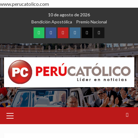
www.perucatolico.com
Skip
10 de agosto de 2026
to
Bendición Apostólica
Premio Nacional
content
WhatsApp
Facebook
Youtube
Instagram
X
TikTok
Primary
Menu