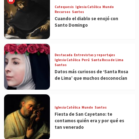
Catequesis
Iglesia Católica
Mundo
Recursos
Santos
Cuando el diablo se enojó con
Santo Domingo
Destacada
Entrevistas y reportajes
Iglesia Católica
Perú
Santa Rosa de Lima
Santos
Datos más curiosos de ‘Santa Rosa
de Lima’ que muchos desconocían
Iglesia Católica
Mundo
Santos
Fiesta de San Cayetano: te
contamos quién era y por qué es
tan venerado