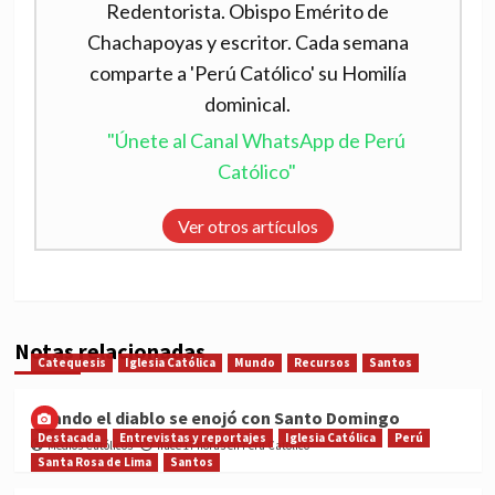
Redentorista. Obispo Emérito de
Chachapoyas y escritor. Cada semana
comparte a 'Perú Católico' su Homilía
dominical.
"Únete al Canal WhatsApp de Perú
Católico"
Ver otros artículos
Notas relacionadas
Catequesis
Iglesia Católica
Mundo
Recursos
Santos
Cuando el diablo se enojó con Santo Domingo
Destacada
Entrevistas y reportajes
Iglesia Católica
Perú
Medios Católicos
hace 17 horas en Perú Católico
Santa Rosa de Lima
Santos