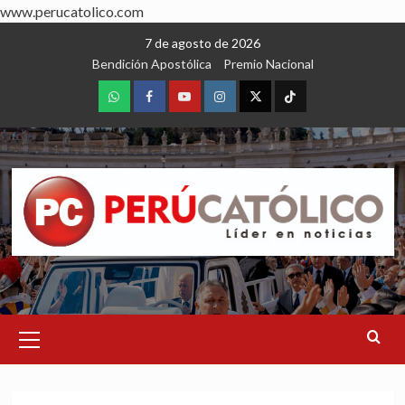
www.perucatolico.com
Skip
7 de agosto de 2026
to
Bendición Apostólica
Premio Nacional
content
WhatsApp
Facebook
Youtube
Instagram
X
TikTok
Primary
Menu