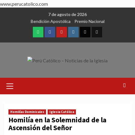
www.perucatolico.com
Skip
7 de agosto de 2026
to
Bendición Apostólica
Premio Nacional
content
WhatsApp
Facebook
Youtube
Instagram
X
TikTok
Primary
Menu
Homilías Dominicales
Iglesia Católica
Homilía en la Solemnidad de la
Ascensión del Señor