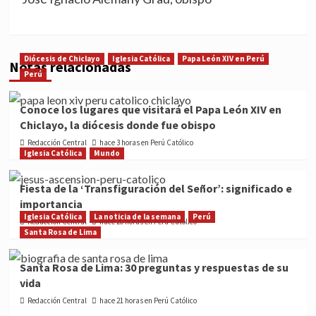
Diócesis de Chiclayo
Iglesia Católica
Papa León XIV en Perú
Notas relacionadas
Perú
Conoce los lugares que visitará el Papa León XIV en
Chiclayo, la diócesis donde fue obispo
Redacción Central
hace 3 horas en Perú Católico
Iglesia Católica
Mundo
Fiesta de la ‘Transfiguración del Señor’: significado e
importancia
Iglesia Católica
La noticia de la semana
Perú
Redacción Central
hace 20 horas en Perú Católico
Santa Rosa de Lima
Santa Rosa de Lima: 30 preguntas y respuestas de su
vida
Redacción Central
hace 21 horas en Perú Católico