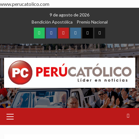
www.perucatolico.com
Skip
9 de agosto de 2026
to
Bendición Apostólica
Premio Nacional
content
WhatsApp
Facebook
Youtube
Instagram
X
TikTok
Primary
Menu