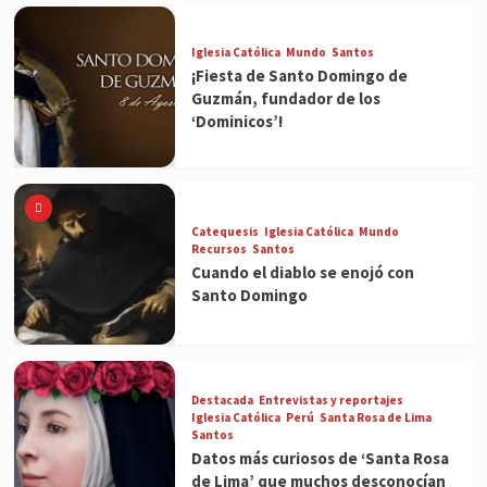
Iglesia Católica
Mundo
Santos
¡Fiesta de Santo Domingo de
Guzmán, fundador de los
‘Dominicos’!
Catequesis
Iglesia Católica
Mundo
Recursos
Santos
Cuando el diablo se enojó con
Santo Domingo
Destacada
Entrevistas y reportajes
Iglesia Católica
Perú
Santa Rosa de Lima
Santos
Datos más curiosos de ‘Santa Rosa
de Lima’ que muchos desconocían