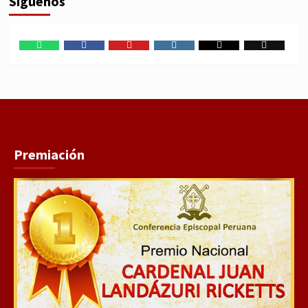
Síguenos
WhatsApp
Facebook
Youtube
Instagram
X
TikTok
Premiación