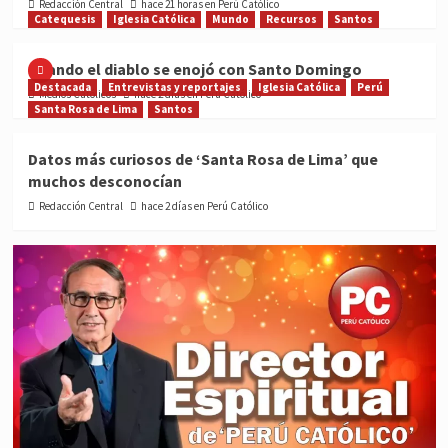
Redacción Central
hace 21 horas en Perú Católico
Catequesis
Iglesia Católica
Mundo
Recursos
Santos
Cuando el diablo se enojó con Santo Domingo
Destacada
Entrevistas y reportajes
Iglesia Católica
Perú
Medios Católicos
hace 2 días en Perú Católico
Santa Rosa de Lima
Santos
Datos más curiosos de ‘Santa Rosa de Lima’ que
muchos desconocían
Redacción Central
hace 2 días en Perú Católico