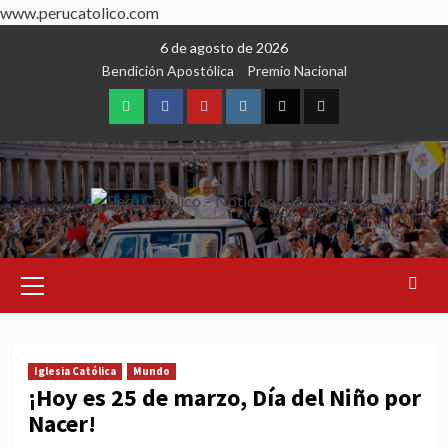
www.perucatolico.com
Skip
6 de agosto de 2026
to
Bendición Apostólica
Premio Nacional
content
WhatsApp
Facebook
Youtube
Instagram
X
TikTok
Primary
Menu
Iglesia Católica
Mundo
¡Hoy es 25 de marzo, Día del Niño por
Nacer!