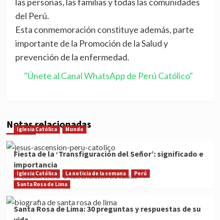
las personas, las familias y todas las comunidades
del Perú.
Esta conmemoración constituye además, parte
importante de la Promoción de la Salud y
prevención de la enfermedad.
"Únete al Canal WhatsApp de Perú Católico"
Notas relacionadas
Iglesia Católica
Mundo
Fiesta de la ‘Transfiguración del Señor’: significado e
importancia
Iglesia Católica
La noticia de la semana
Perú
Redacción Central
hace 16 horas en Perú Católico
Santa Rosa de Lima
Santa Rosa de Lima: 30 preguntas y respuestas de su
vida