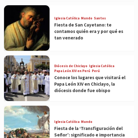
Iglesia Católica
Mundo
Santos
Fiesta de San Cayetano: te
contamos quién era y por qué es
tan venerado
Diócesis de Chiclayo
Iglesia Católica
Papa León XIV en Perú
Perú
Conoce los lugares que visitará el
Papa León XIV en Chiclayo, la
diócesis donde fue obispo
Iglesia Católica
Mundo
Fiesta de la ‘Transfiguración del
Señor’: significado e importancia