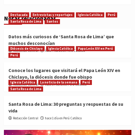
Destacada
Entrevistas y reportajes
Iglesia Católica
Perú
Notas relacionadas
Santa Rosa de Lima
Santos
Datos más curiosos de ‘Santa Rosa de Lima’ que
muchos desconocían
Diócesis de Chiclayo
Iglesia Católica
Papa León XIV en Perú
Redacción Central
hace 7 horas en Perú Católico
Perú
Conoce los lugares que visitará el Papa León XIV en
Chiclayo, la diócesis donde fue obispo
Iglesia Católica
La noticia de la semana
Perú
Redacción Central
hace 14 horas en Perú Católico
Santa Rosa de Lima
Santa Rosa de Lima: 30 preguntas y respuestas de su
vida
Redacción Central
hace 1 día en Perú Católico