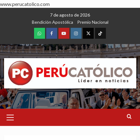
www.perucatolico.com
Skip
7 de agosto de 2026
to
Bendición Apostólica
Premio Nacional
content
WhatsApp
Facebook
Youtube
Instagram
X
TikTok
Primary
Menu