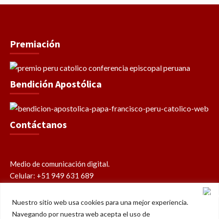
Premiación
Bendición Apostólica
Contáctanos
Medio de comunicación digital.
Celular: +51 949 631 689
contacto@perucatolico.com
prensa@perucatolico.com
Nuestro sitio web usa cookies para una mejor experiencia.
www.perucatolico.com
Navegando por nuestra web acepta el uso de