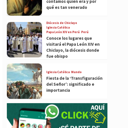
contamos quién era y por
qué es tan venerado
Diócesis de Chiclayo
Iglesia Católica
Papa León XIV en Perú
Perú
Conoce los lugares que
visitará el Papa León XIV en
Chiclayo, la diócesis donde
fue obispo
Iglesia Católica
Mundo
Fiesta de la ‘Transfiguración
del Señor’: significado e
importancia