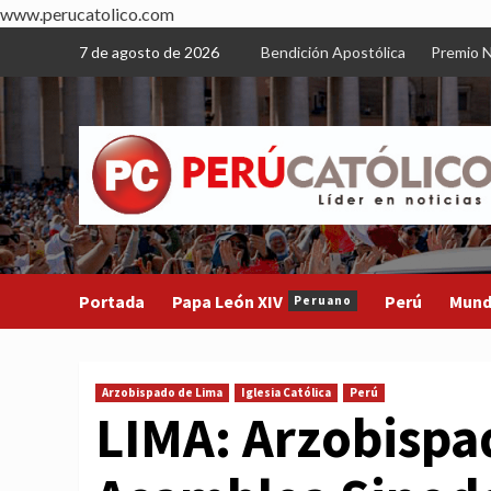
www.perucatolico.com
Skip
7 de agosto de 2026
Bendición Apostólica
Premio N
to
content
Portada
Papa León XIV
Perú
Mun
Peruano
Arzobispado de Lima
Iglesia Católica
Perú
LIMA: Arzobispa