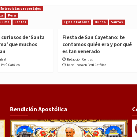
Entrevistas y reportajes
ca
Perú
e Lima
Santos
Iglesia Católica
Mundo
Santos
 curiosos de ‘Santa
Fiesta de San Cayetano: te
ima’ que muchos
contamos quién era y por qué
ían
es tan venerado
ntral
Redacción Central
n Perú Católico
hace 1 hora en Perú Católico
Bendición Apostólica
C