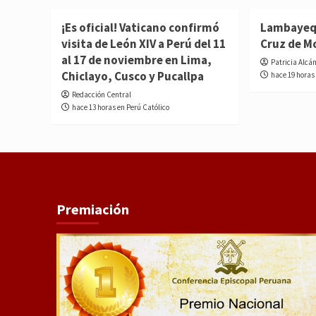
¡Es oficial! Vaticano confirmó
Lambayequ
visita de León XIV a Perú del 11
Cruz de M
al 17 de noviembre en Lima,
Patricia Alcá
Chiclayo, Cusco y Pucallpa
hace 19 horas
Redacción Central
hace 13 horas en Perú Católico
Premiación