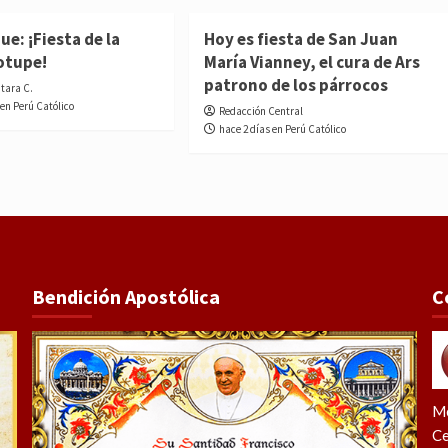
e: ¡Fiesta de la
Hoy es fiesta de San Juan
otupe!
María Vianney, el cura de Ars
patrono de los párrocos
ntara C.
 en Perú Católico
Redacción Central
hace 2 días en Perú Católico
Bendición Apostólica
C
Me
Ce