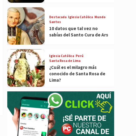
Destacada
Iglesia Católica
Mundo
Santos
10 datos que tal vez no
sabías del Santo Cura de Ars
Iglesia Católica
Perú
Santa Rosa de Lima
¿Cuál es el milagro más
conocido de Santa Rosa de
Lima?