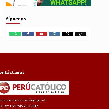
Síguenos
WhatsApp
Facebook
Youtube
Instagram
X
TikTok
ontáctanos
dio de comunicación digital.
lular: +51 949 631 689