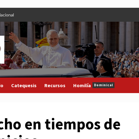
acional
do
Catequesis
Recursos
Homilía
Dominical
ucho en tiempos de