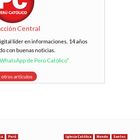
cción Central
ital líder en informaciones. 14 años
do con buenas noticias.
l WhatsApp de Perú Católico"
 otros artículos
ca
Perú
Iglesia Católica
Mundo
Santos