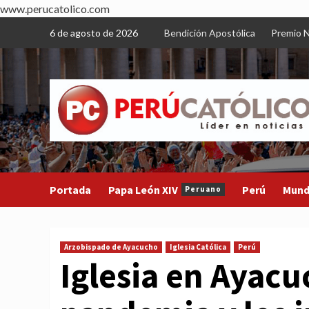
www.perucatolico.com
Skip
6 de agosto de 2026
Bendición Apostólica
Premio N
to
content
Portada
Papa León XIV
Perú
Mun
Peruano
Arzobispado de Ayacucho
Iglesia Católica
Perú
Iglesia en Ayac