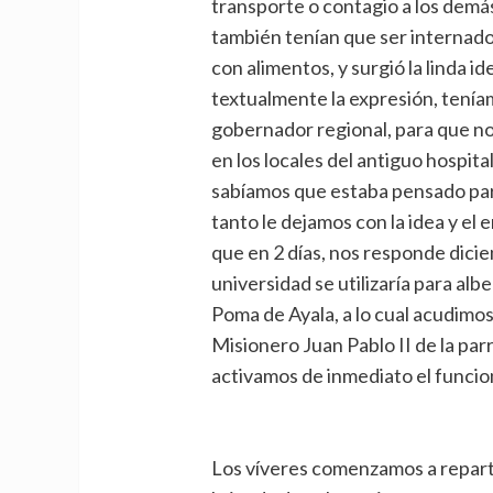
transporte o contagio a los demás
también tenían que ser internados
con alimentos, y surgió la linda id
textualmente la expresión, teníam
gobernador regional, para que no
en los locales del antiguo hospi
sabíamos que estaba pensado par
tanto le dejamos con la idea y el 
que en 2 días, nos responde dici
universidad se utilizaría para al
Poma de Ayala, a lo cual acudimos
Misionero Juan Pablo II de la par
activamos de inmediato el funcio
Los víveres comenzamos a reparti