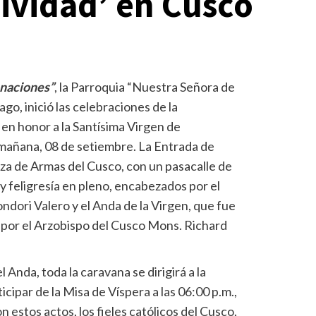
tividad’ en Cusco
onaciones”
, la Parroquia “Nuestra Señora de
ago, inició las celebraciones de la
 en honor a la Santísima Virgen de
 mañana, 08 de setiembre. La Entrada de
aza de Armas del Cusco, con un pasacalle de
 feligresía en pleno, encabezados por el
dori Valero y el Anda de la Virgen, que fue
l por el Arzobispo del Cusco Mons. Richard
 Anda, toda la caravana se dirigirá a la
cipar de la Misa de Víspera a las 06:00 p.m.,
n estos actos, los fieles católicos del Cusco,