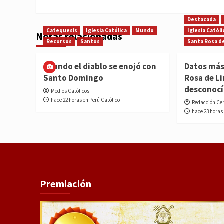
Destacada
Catequesis
Iglesia Católica
Mundo
Iglesia Católi
Notas relacionadas
Recursos
Santos
Santa Rosa d
Cuando el diablo se enojó con
Datos más
Santo Domingo
Rosa de L
desconoc
Medios Católicos
hace 22 horas en Perú Católico
Redacción Ce
hace 23 horas
Premiación