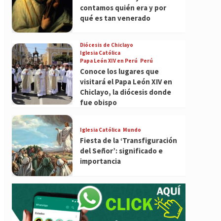
contamos quién era y por
qué es tan venerado
Diócesis de Chiclayo
Iglesia Católica
Papa León XIV en Perú
Perú
Conoce los lugares que
visitará el Papa León XIV en
Chiclayo, la diócesis donde
fue obispo
Iglesia Católica
Mundo
Fiesta de la ‘Transfiguración
del Señor’: significado e
importancia