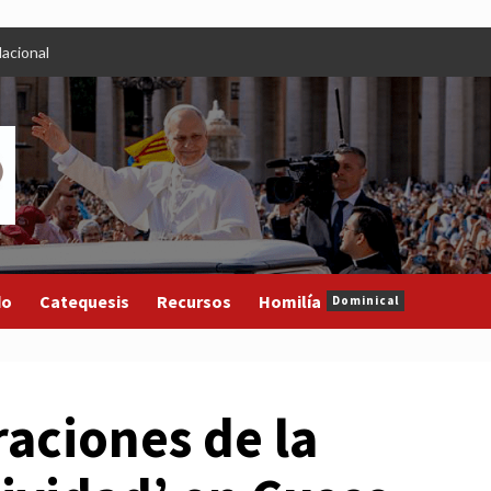
acional
do
Catequesis
Recursos
Homilía
Dominical
raciones de la