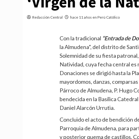
‘Virgen de la Na
Redacción Central
hace 11 años en Perú Católico
Con la tradicional
“Entrada de D
la Almudena”, del distrito de Santi
Solemnidad de su fiesta patronal,
Natividad, cuya fecha central es
Donaciones se dirigió hasta la Pl
mayordomos, danzas, comparsas y
Párroco de Almudena, P. Hugo Con
bendecida en la Basílica Catedra
Daniel Alarcón Urrutia.
Concluido el acto de bendición del
Parroquia de Almudena, para parti
y posterior quema de castillos. Co