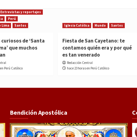
Entrevistas y reportajes
ca
Perú
e Lima
Santos
Iglesia Católica
Mundo
Santos
 curiosos de ‘Santa
Fiesta de San Cayetano: te
ima’ que muchos
contamos quién era y por qué
ían
es tan venerado
ntral
Redacción Central
 en Perú Católico
hace 23 horas en Perú Católico
Bendición Apostólica
C