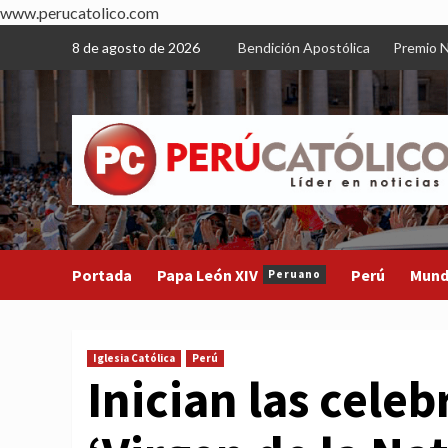
www.perucatolico.com
Skip
8 de agosto de 2026
Bendición Apostólica
Premio N
to
content
Portada
Papa León XIV
Perú
Mun
Peruano
Iglesia Católica
Perú
Inician las celeb