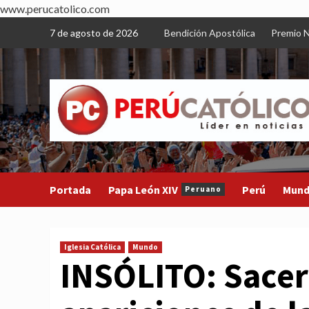
www.perucatolico.com
Skip
7 de agosto de 2026
Bendición Apostólica
Premio N
to
content
Portada
Papa León XIV
Perú
Mun
Peruano
Iglesia Católica
Mundo
INSÓLITO: Sacer