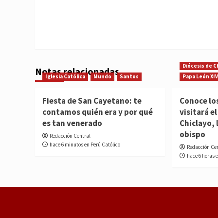
Diócesis de C
Notas relacionadas
Iglesia Católica
Mundo
Santos
Papa León XIV
Fiesta de San Cayetano: te
Conoce lo
contamos quién era y por qué
visitará e
es tan venerado
Chiclayo, 
obispo
Redacción Central
hace 6 minutos en Perú Católico
Redacción Ce
hace 6 horas 