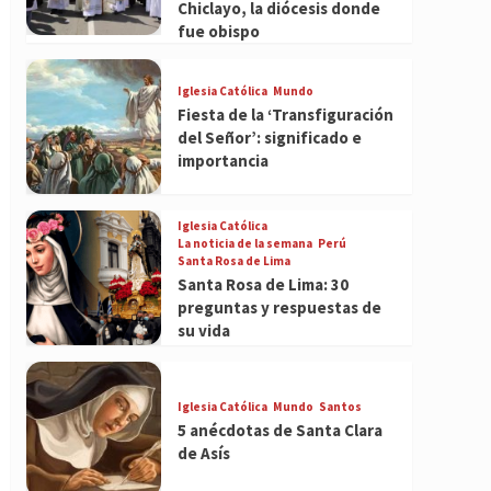
Chiclayo, la diócesis donde
fue obispo
Iglesia Católica
Mundo
Fiesta de la ‘Transfiguración
del Señor’: significado e
importancia
Iglesia Católica
La noticia de la semana
Perú
Santa Rosa de Lima
Santa Rosa de Lima: 30
preguntas y respuestas de
su vida
Iglesia Católica
Mundo
Santos
5 anécdotas de Santa Clara
de Asís