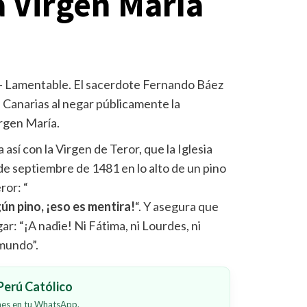
a Virgen María
– Lamentable. El sacerdote Fernando Báez
 Canarias al negar públicamente la
irgen María.
así con la Virgen de Teror, que la Iglesia
 de septiembre de 1481 en lo alto de un pino
ror: “
ún pino, ¡eso es mentira!
“. Y asegura que
r: “¡A nadie! Ni Fátima, ni Lourdes, ni
 mundo”.
erú Católico
ones en tu WhatsApp.