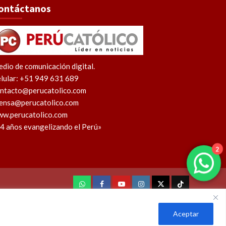
ontáctanos
dio de comunicación digital.
lular: +51 949 631 689
ntacto@perucatolico.com
ensa@perucatolico.com
w.perucatolico.com
4 años evangelizando el Perú»
2
WhatsApp
Facebook
Youtube
Instagram
X
TikTok
Aceptar
l Perú