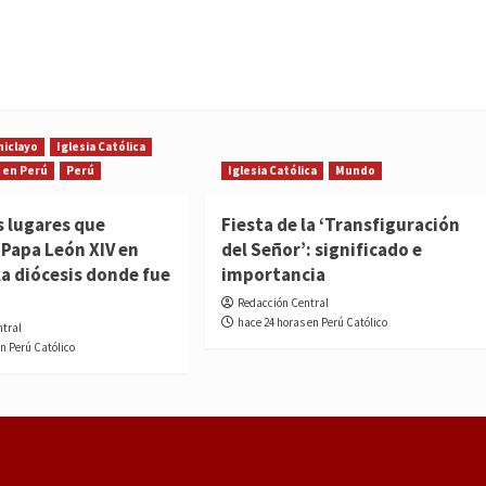
hiclayo
Iglesia Católica
 en Perú
Perú
Iglesia Católica
Mundo
s lugares que
Fiesta de la ‘Transfiguración
l Papa León XIV en
del Señor’: significado e
la diócesis donde fue
importancia
Redacción Central
hace 24 horas en Perú Católico
ntral
en Perú Católico