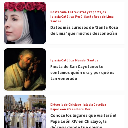
Destacada
Entrevistas y reportajes
Iglesia Católica
Perú
Santa Rosa de Lima
Santos
Datos más curiosos de ‘Santa Rosa
de Lima’ que muchos desconocían
Iglesia Católica
Mundo
Santos
Fiesta de San Cayetano: te
contamos quién era y por qué es
tan venerado
Diócesis de Chiclayo
Iglesia Católica
Papa León XIV en Perú
Perú
Conoce los lugares que visitará el
Papa León XIV en Chiclayo, la
diócesis donde fue obispo