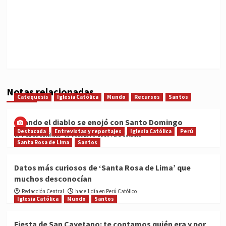
Notas relacionadas
Catequesis
Iglesia Católica
Mundo
Recursos
Santos
Cuando el diablo se enojó con Santo Domingo
Destacada
Entrevistas y reportajes
Iglesia Católica
Perú
Medios Católicos
hace 23 horas en Perú Católico
Santa Rosa de Lima
Santos
Datos más curiosos de ‘Santa Rosa de Lima’ que
muchos desconocían
Redacción Central
hace 1 día en Perú Católico
Iglesia Católica
Mundo
Santos
Fiesta de San Cayetano: te contamos quién era y por