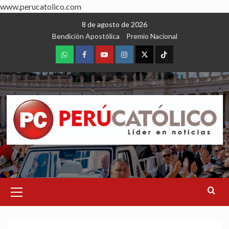
www.perucatolico.com
Skip
8 de agosto de 2026
to
Bendición Apostólica
Premio Nacional
content
WhatsApp
Facebook
Youtube
Instagram
X
TikTok
Primary
Menu