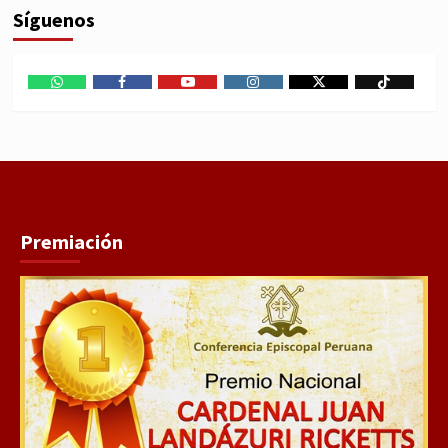
Síguenos
WhatsApp
Facebook
Youtube
Instagram
X
TikTok
Premiación