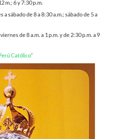
2 m.; 6 y 7:30 p.m.
s a sábado de 8 a 8:30 a.m.; sábado de 5 a
viernes de 8 a.m. a 1 p.m. y de 2:30 p.m. a 9
erú Católico"