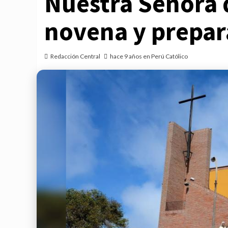
Nuestra Señora 
novena y prepara
Redacción Central
hace 9 años en Perú Católico