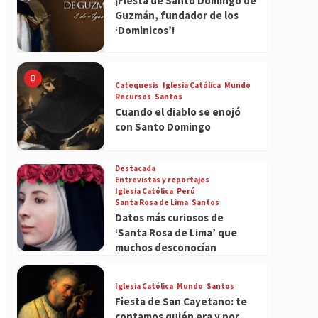
¡Fiesta de Santo Domingo de
Guzmán, fundador de los
‘Dominicos’!
Catequesis
Iglesia Católica
Mundo
Recursos
Santos
Cuando el diablo se enojó
con Santo Domingo
Destacada
Entrevistas y reportajes
Iglesia Católica
Perú
Santa Rosa de Lima
Santos
Datos más curiosos de
‘Santa Rosa de Lima’ que
muchos desconocían
Iglesia Católica
Mundo
Santos
Fiesta de San Cayetano: te
contamos quién era y por