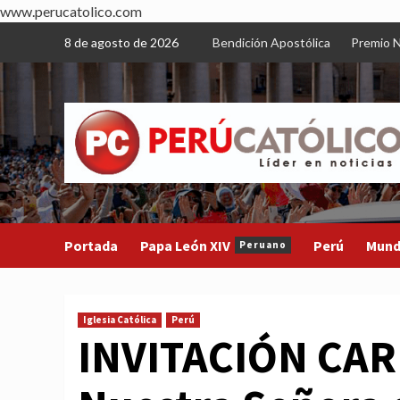
www.perucatolico.com
Skip
8 de agosto de 2026
Bendición Apostólica
Premio N
to
content
Portada
Papa León XIV
Perú
Mun
Peruano
Iglesia Católica
Perú
INVITACIÓN CAR