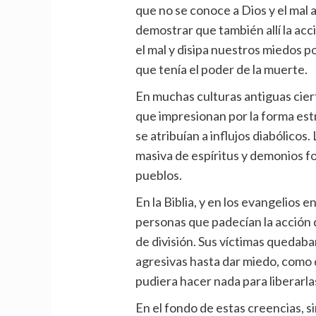
que no se conoce a Dios y el mal a
demostrar que también allí la acc
el mal y disipa nuestros miedos p
que tenía el poder de la muerte.
En muchas culturas antiguas cie
que impresionan por la forma es
se atribuían a influjos diabólicos
masiva de espíritus y demonios f
pueblos.
En la Biblia, y en los evangelios en
personas que padecían la acción d
de división. Sus víctimas quedaba
agresivas hasta dar miedo, como 
pudiera hacer nada para liberarla
En el fondo de estas creencias, 