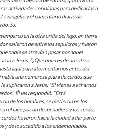
tras actividades cotidianas para dedicarlas a
del evangelio y el comentario diario de
rdó, SJ.
embarcó en la otra orilla del lago, en tierra
os salieron de entre los sepulcros y fueron
que nadie se atrevía a pasar por aquel
aron a Jesús: “¿Qué quieres de nosotros,
hasta aquí para atormentarnos antes del
í había una numerosa piara de cerdos que
e suplicaron a Jesús: “Si vienes a echarnos
rdos”. Él les respondió: “Está
ron de los hombres, se metieron en los
ó en el lago por un despeñadero y los cerdos
 cerdos huyeron hacia la ciudad a dar parte
s y de lo sucedido a los endemoniados.