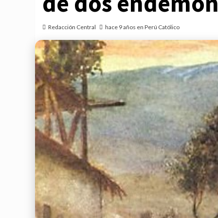
de dos endemoni
Redacción Central
hace 9 años en Perú Católico