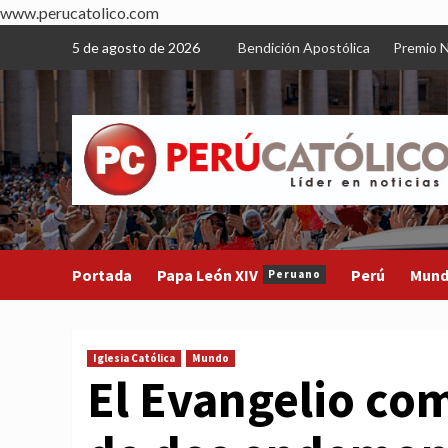
www.perucatolico.com
Skip
5 de agosto de 2026
Bendición Apostólica
Premio N
to
content
Portada
Papa León XIV
Perú
Mun
Peruano
Iglesia Católica
Mundo
El Evangelio co