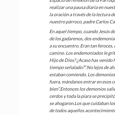
realizar una pausa diaria en nues
la oración a través de la lectura 
nuestro párroco, padre Carlos Ca
En aquel tiempo, cuando Jesús des
de los gadarenos, dos endemoniad
a su encuentro. Eran tan feroces, 
camino. Los endemoniados le grit
Hijo de Dios? ¿Acaso has venido 
tiempo señalado?”.
No lejos de ah
estaban comiendo. Los demonios l
fuera, mándanos entrar en esos ce
bien”.
Entonces los demonios salie
cerdos y toda la piara se precipit
se ahogaron.
Los que cuidaban los
de todos aquellos acontecimiento