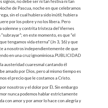
s signos, no debe ser ni tan festiva ni tan
 Noche de Pascua, noche en que celebramos
ega, sin el cual hubiera sido inútil; hubiera
ere por los pobre y no los libera. Pero
a solemne y contrita tristeza del Viernes
a “subrayar”; en este momento, es que “el
que tengamos vida eterna” (Jn 3, 16) y que
nte a nosotros independientemente de que
riendo en una cruz ignominiosa.PUBLICIDAD
e la austeridad cuaresmal cantando él
 sabe amado por Dios, pero al mismo tiempo es
os el precio que le costamos a Cristo.
por nosotros y el dolor por Él. Sin embargo
 amor nunca podemos hablar estrictamente
 da con amor y por amor lo hace con alegría y