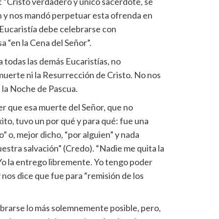
: “Cristo verdadero y único sacerdote, se
ón y nos mandó perpetuar esta ofrenda en
Eucaristía debe celebrarse con
a “en la Cena del Señor”.
a todas las demás Eucaristías, no
muerte ni la Resurrección de Cristo. No nos
a la Noche de Pascua.
er que esa muerte del Señor, que no
xito, tuvo un por qué y para qué: fue una
o” o, mejor dicho, “por alguien” y nada
estra salvación” (Credo). “Nadie me quita la
 Yo la entrego libremente. Yo tengo poder
y nos dice que fue para “remisión de los
ebrarse lo más solemnemente posible, pero,