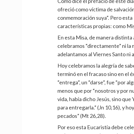
Como dice el prefacio de este día
ofreció como víctima de salvaci
conmemoración suya”. Pero esta 
características propias: como Mis
En esta Misa, de manera distinta 
celebramos “directamente” ni la 
adelantamos al Viernes Santo ni 
Hoy celebramos la alegría de sab
terminó en el fracaso sino en el é
“entrega”, un “darse”, fue “por alg
menos que por “nosotros y por nu
vida, había dicho Jesús, sino que
para entregarla.” (Jn 10,16), y ho
pecados” (Mt 26,28).
Por eso esta Eucaristía debe cel