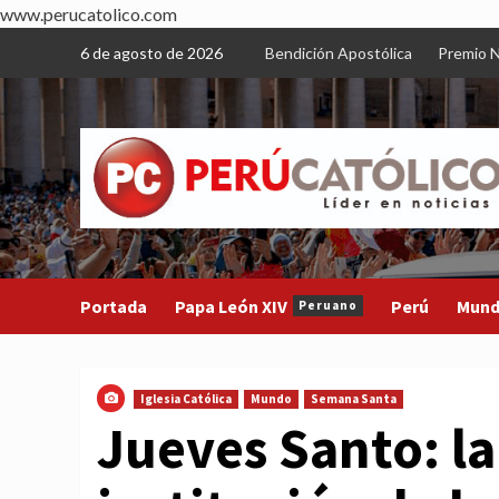
www.perucatolico.com
Skip
6 de agosto de 2026
Bendición Apostólica
Premio N
to
content
Portada
Papa León XIV
Perú
Mun
Peruano
Iglesia Católica
Mundo
Semana Santa
Jueves Santo: la