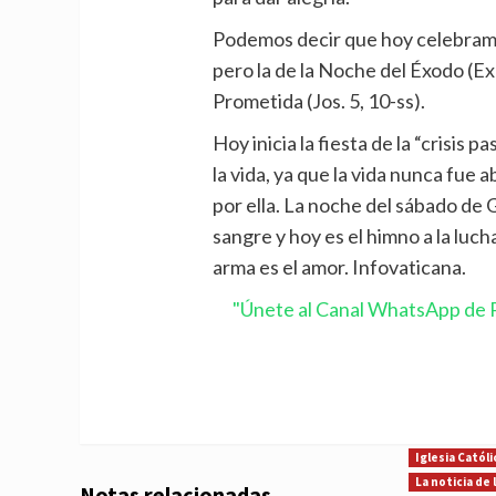
Podemos decir que hoy celebramos
pero la de la Noche del Éxodo (Ex 1
Prometida (Jos. 5, 10-ss).
Hoy inicia la fiesta de la “crisis p
la vida, ya que la vida nunca fue
por ella. La noche del sábado de G
sangre y hoy es el himno a la luch
arma es el amor. Infovaticana.
"Únete al Canal WhatsApp de P
Iglesia Católi
La noticia de
Notas relacionadas