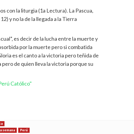
 con la liturgia (1a Lectura). La Pascua,
2) y no la de la llegada a la Tierra
ascual”, es decir de la lucha entre la muerte y
 absorbida por la muerte pero si combatida
loria es el canto a la victoria pero teñida de
a pero de quien lleva la victoria porque su
erú Católico"
ca
 la semana
Perú