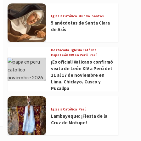
Iglesia Católica
Mundo
Santos
5 anécdotas de Santa Clara
de Asís
Destacada
Iglesia Católica
Papa León XIV en Perú
Perú
¡Es oficial! Vaticano confirmó
visita de León XIV a Perú del
11 al 17 de noviembre en
Lima, Chiclayo, Cusco y
Pucallpa
Iglesia Católica
Perú
Lambayeque: ¡Fiesta de la
Cruz de Motupe!