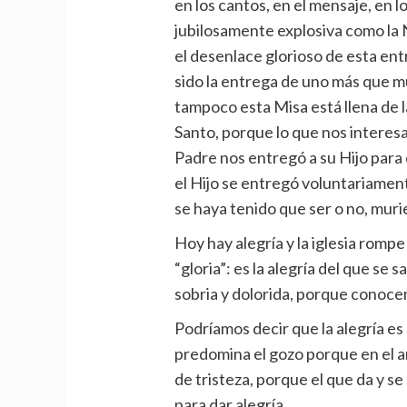
en los cantos, en el mensaje, en lo
jubilosamente explosiva como la
el desenlace glorioso de esta entr
sido la entrega de uno más que mu
tampoco esta Misa está llena de l
Santo, porque lo que nos interes
Padre nos entregó a su Hijo para 
el Hijo se entregó voluntariame
se haya tenido que ser o no, mu
Hoy hay alegría y la iglesia romp
“gloria”: es la alegría del que se
sobria y dolorida, porque conocem
Podríamos decir que la alegría es 
predomina el gozo porque en el
de tristeza, porque el que da y se
para dar alegría.