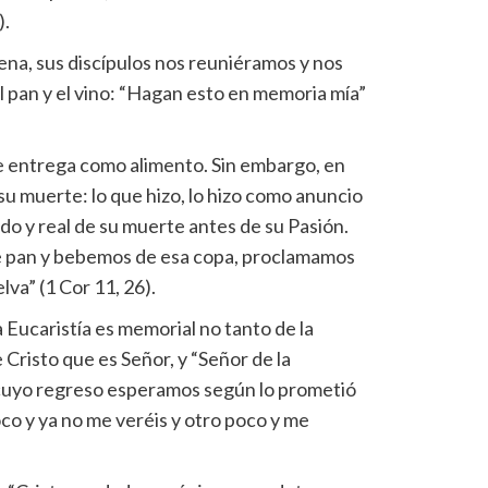
).
ena, sus discípulos nos reuniéramos y nos
 pan y el vino: “Hagan esto en memoria mía”
e entrega como alimento. Sin embargo, en
su muerte: lo que hizo, lo hizo como anuncio
do y real de su muerte antes de su Pasión.
 pan y bebemos de esa copa, proclamamos
lva” (1 Cor 11, 26).
 Eucaristía es memorial no tanto de la
 Cristo que es Señor, y “Señor de la
 cuyo regreso esperamos según lo prometió
co y ya no me veréis y otro poco y me