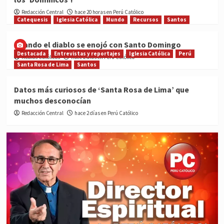
Redacción Central
hace 20 horas en Perú Católico
Catequesis
Iglesia Católica
Mundo
Recursos
Santos
Cuando el diablo se enojó con Santo Domingo
Destacada
Entrevistas y reportajes
Iglesia Católica
Perú
Medios Católicos
hace 2 días en Perú Católico
Santa Rosa de Lima
Santos
Datos más curiosos de ‘Santa Rosa de Lima’ que
muchos desconocían
Redacción Central
hace 2 días en Perú Católico