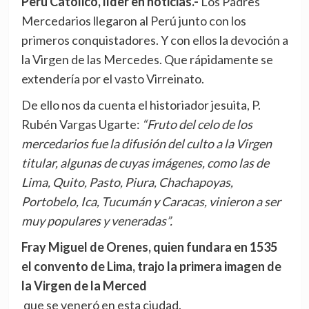
Perú Católico, líder en noticias.-
Los Padres
Mercedarios llegaron al Perú junto con los
primeros conquistadores. Y con ellos la devoción a
la Virgen de las Mercedes. Que rápidamente se
extendería por el vasto Virreinato.
De ello nos da cuenta el historiador jesuita, P.
Rubén Vargas Ugarte:
“Fruto del celo de los
mercedarios fue la difusión del culto a la Virgen
titular, algunas de cuyas imágenes, como las de
Lima, Quito, Pasto, Piura, Chachapoyas,
Portobelo, Ica, Tucumán y Caracas, vinieron a ser
muy populares y veneradas”.
Fray Miguel de Orenes, quien fundara en 1535
el convento de Lima, trajo la primera imagen de
la Virgen de la Merced
que se veneró en esta ciudad.