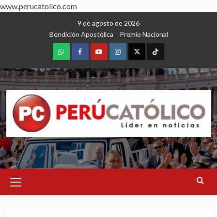
www.perucatolico.com
Skip
9 de agosto de 2026
to
Bendición Apostólica
Premio Nacional
content
WhatsApp
Facebook
Youtube
Instagram
X
TikTok
Primary
Menu