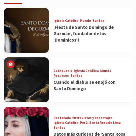
Iglesia Católica
Mundo
Santos
¡Fiesta de Santo Domingo de
Guzmán, fundador de los
‘Dominicos’!
Catequesis
Iglesia Católica
Mundo
Recursos
Santos
Cuando el diablo se enojó con
Santo Domingo
Destacada
Entrevistas y reportajes
Iglesia Católica
Perú
Santa Rosa de Lima
Santos
Datos más curiosos de ‘Santa Rosa