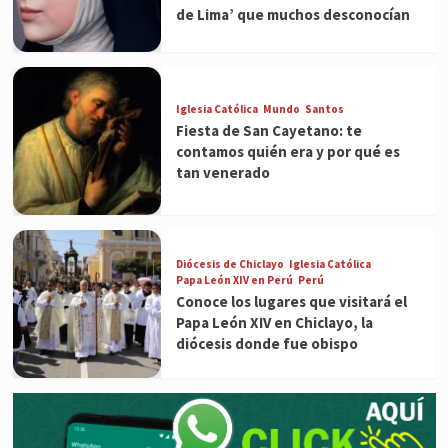
de Lima’ que muchos desconocían
Iglesia Católica
Mundo
Santos
Fiesta de San Cayetano: te
contamos quién era y por qué es
tan venerado
Diócesis de Chiclayo
Iglesia Católica
Papa León XIV en Perú
Perú
Conoce los lugares que visitará el
Papa León XIV en Chiclayo, la
diócesis donde fue obispo