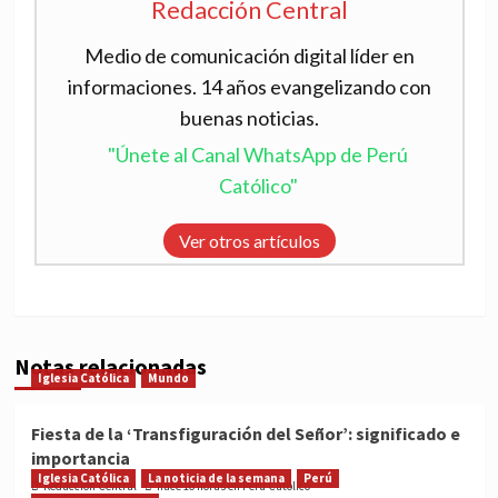
Redacción Central
Medio de comunicación digital líder en
informaciones. 14 años evangelizando con
buenas noticias.
"Únete al Canal WhatsApp de Perú
Católico"
Ver otros artículos
Notas relacionadas
Iglesia Católica
Mundo
Fiesta de la ‘Transfiguración del Señor’: significado e
importancia
Iglesia Católica
La noticia de la semana
Perú
Redacción Central
hace 16 horas en Perú Católico