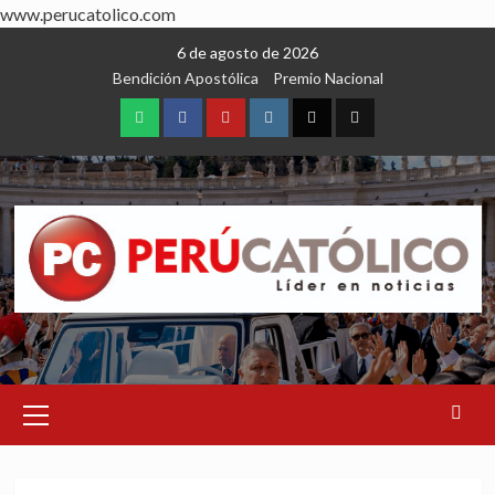
www.perucatolico.com
Skip
6 de agosto de 2026
to
Bendición Apostólica
Premio Nacional
content
WhatsApp
Facebook
Youtube
Instagram
X
TikTok
Primary
Menu