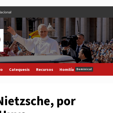
acional
do
Catequesis
Recursos
Homilía
Dominical
Nietzsche, por