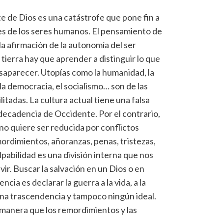
 de Dios es una catástrofe que pone fin a
ones de los seres humanos. El pensamiento de
a afirmación de la autonomía del ser
tierra hay que aprender a distinguir lo que
desaparecer. Utopías como la humanidad, la
, la democracia, el socialismo… son de las
itadas. La cultura actual tiene una falsa
a decadencia de Occidente. Por el contrario,
 no quiere ser reducida por conflictos
ordimientos, añoranzas, penas, tristezas,
lpabilidad es una división interna que nos
vivir. Buscar la salvación en un Dios o en
cia es declarar la guerra a la vida, a la
guna trascendencia y tampoco ningún ideal.
al manera que los remordimientos y las