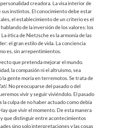
 personalidad creadora. La visa interior de
e sus instintos. El conocimiento debe estar
les, el establecimiento de un criterio es el
ablando de la inversión de los valores: los
 La ética de Nietzsche es la armonía de las
der: el gran estilo de vida. La conciencia
mo es, sin arrepentimientos.
yecto que pretenda mejorar el mundo.
dad, la compasión ni el altruismo, sea
o la gente moría en terremotos. Se trata de
fati
. No preocuparse del pasado o del
eremos vivir y seguir viviéndolo. El pasado
s la culpa de no haber actuado como debía
 Hay que vivir el momento. De esta manera
y que distinguir entre acontecimientos
ades sino solo interpretaciones y las cosas