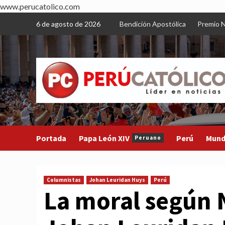
www.perucatolico.com
Skip
6 de agosto de 2026
Bendición Apostólica
Premio N
to
content
Portada
Papa León XIV
Perú
Mun
Peruano
Columnistas
Johan Leuridan Huys
Perú
La moral según 