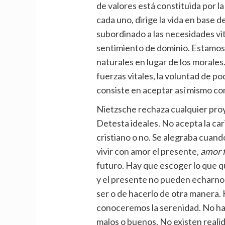
de valores está constituida por la
cada uno, dirige la vida en base d
subordinado a las necesidades vita
sentimiento de dominio. Estamos h
naturales en lugar de los morales.
fuerzas vitales, la voluntad de po
consiste en aceptar así mismo co
Nietzsche rechaza cualquier pro
Detesta ideales. No acepta la cari
cristiano o no. Se alegraba cuand
vivir con amor el presente,
amor
futuro. Hay que escoger lo que qu
y el presente no pueden echarno
ser o de hacerlo de otra manera.
conoceremos la serenidad. No ha
malos o buenos. No existen realid