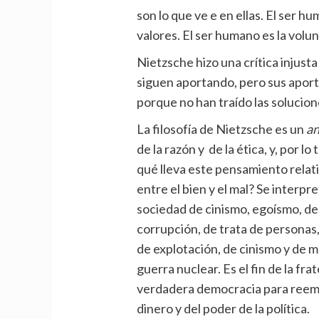
son lo que ve e en ellas. El ser h
valores. El ser humano es la volun
Nietzsche hizo una crítica injusta
siguen aportando, pero sus aport
porque no han traído las solucione
La filosofía de Nietzsche es un
a
de la razón y de la ética, y, por lo
qué lleva este pensamiento relati
entre el bien y el mal? Se interpr
sociedad de cinismo, egoísmo, de 
corrupción, de trata de personas, 
de explotación, de cinismo y de 
guerra nuclear. Es el fin de la fr
verdadera democracia para reempla
dinero y del poder de la política.