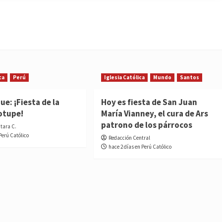
ca
Perú
Iglesia Católica
Mundo
Santos
e: ¡Fiesta de la
Hoy es fiesta de San Juan
otupe!
María Vianney, el cura de Ars
patrono de los párrocos
ntara C.
Perú Católico
Redacción Central
hace 2 días en Perú Católico