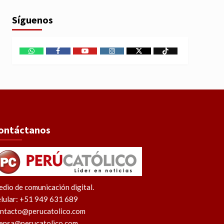
Síguenos
WhatsApp
Facebook
Youtube
Instagram
X
TikTok
ontáctanos
dio de comunicación digital.
lular: +51 949 631 689
ntacto@perucatolico.com
ensa@perucatolico.com