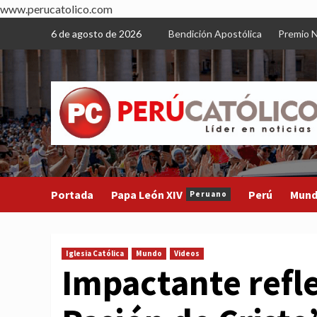
www.perucatolico.com
Skip
6 de agosto de 2026
Bendición Apostólica
Premio N
to
content
Portada
Papa León XIV
Perú
Mun
Peruano
Iglesia Católica
Mundo
Videos
Impactante refle