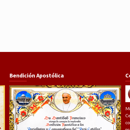
Bendición Apostólica
C
Me
Ce
co
pr