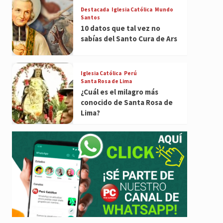
Destacada
Iglesia Católica
Mundo
Santos
10 datos que tal vez no
sabías del Santo Cura de Ars
Iglesia Católica
Perú
Santa Rosa de Lima
¿Cuál es el milagro más
conocido de Santa Rosa de
Lima?