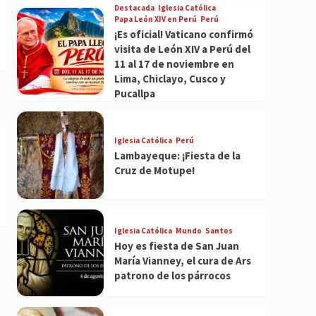
Destacada
Iglesia Católica
Papa León XIV en Perú
Perú
¡Es oficial! Vaticano confirmó
visita de León XIV a Perú del
11 al 17 de noviembre en
Lima, Chiclayo, Cusco y
Pucallpa
Iglesia Católica
Perú
Lambayeque: ¡Fiesta de la
Cruz de Motupe!
Iglesia Católica
Mundo
Santos
Hoy es fiesta de San Juan
María Vianney, el cura de Ars
patrono de los párrocos