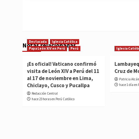
Destacada
Iglesia Católica
Notas relacionadas
Papa León XIV en Perú
Perú
Iglesia Católi
¡Es oficial! Vaticano confirmó
Lambayequ
visita de León XIV a Perú del 11
Cruz de M
al 17 de noviembre en Lima,
Patricia Alcá
Chiclayo, Cusco y Pucallpa
hace 1 día en 
Redacción Central
hace 23 horas en Perú Católico