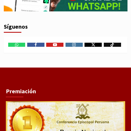
Síguenos
WhatsApp
Facebook
Youtube
Instagram
X
TikTok
Premiación