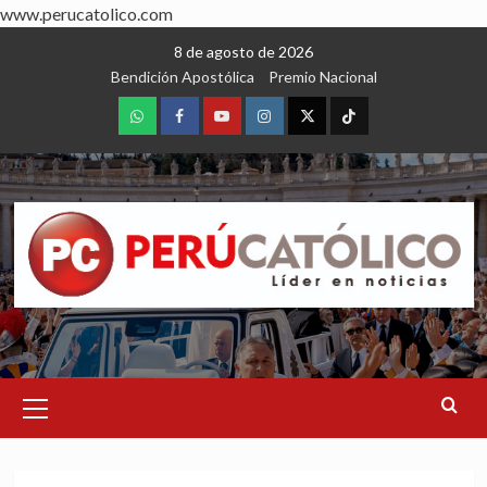
www.perucatolico.com
Skip
8 de agosto de 2026
to
Bendición Apostólica
Premio Nacional
content
WhatsApp
Facebook
Youtube
Instagram
X
TikTok
Primary
Menu