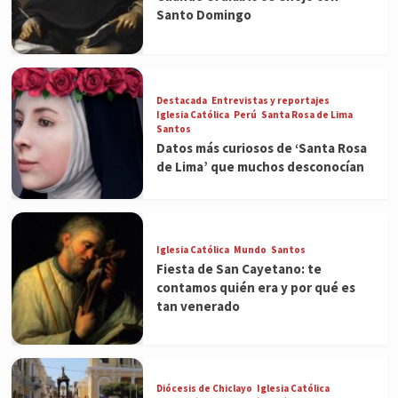
Santo Domingo
Destacada
Entrevistas y reportajes
Iglesia Católica
Perú
Santa Rosa de Lima
Santos
Datos más curiosos de ‘Santa Rosa
de Lima’ que muchos desconocían
Iglesia Católica
Mundo
Santos
Fiesta de San Cayetano: te
contamos quién era y por qué es
tan venerado
Diócesis de Chiclayo
Iglesia Católica