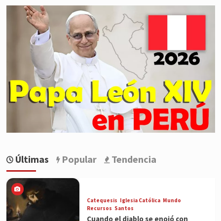
Últimas
Popular
Tendencia
Catequesis
Iglesia Católica
Mundo
Recursos
Santos
Cuando el diablo se enojó con