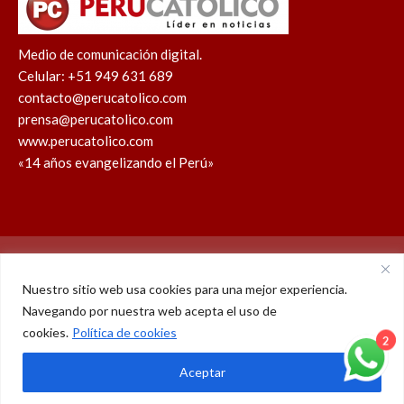
Medio de comunicación digital.
Celular: +51 949 631 689
contacto@perucatolico.com
prensa@perucatolico.com
www.perucatolico.com
«14 años evangelizando el Perú»
Política de cookies
Política de privacidad
Nuestro sitio web usa cookies para una mejor experiencia.
Navegando por nuestra web acepta el uso de
WhatsApp
Facebook
Youtube
Instagram
X
TikTok
cookies.
Política de cookies
© Derechos reservados 2026 – Perú Católico | 14 años
2
Aceptar
evangelizando el Perú