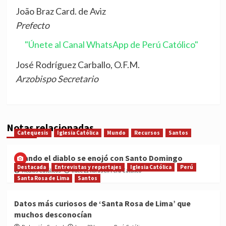
João Braz Card. de Aviz
Prefecto
"Únete al Canal WhatsApp de Perú Católico"
José Rodríguez Carballo, O.F.M.
Arzobispo Secretario
Notas relacionadas
Catequesis
Iglesia Católica
Mundo
Recursos
Santos
Cuando el diablo se enojó con Santo Domingo
Destacada
Entrevistas y reportajes
Iglesia Católica
Perú
Medios Católicos
hace 21 horas en Perú Católico
Santa Rosa de Lima
Santos
Datos más curiosos de ‘Santa Rosa de Lima’ que
muchos desconocían