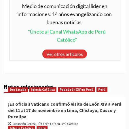
Medio de comunicación digital líder en
informaciones. 14 años evangelizando con
buenas noticias.
"Únete al Canal WhatsApp de Perú
Católico"
Ver otros artículos
Notas relacionadas
Destacada
Iglesia Católica
Papa León XIV en Perú
Perú
¡Es oficial! Vaticano confirmó visita de León XIV a Perú
del 11 al 17 de noviembre en Lima, Chiclayo, Cusco y
Pucallpa
Redacción Central
hace 1 día en Perú Católico
Iglesia Católica
Perú