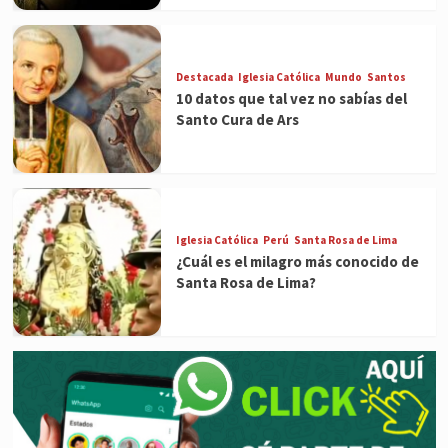
Destacada
Iglesia Católica
Mundo
Santos
10 datos que tal vez no sabías del
Santo Cura de Ars
Iglesia Católica
Perú
Santa Rosa de Lima
¿Cuál es el milagro más conocido de
Santa Rosa de Lima?