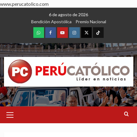
www.perucatolico.com
Skip
6 de agosto de 2026
to
Bendición Apostólica
Premio Nacional
content
WhatsApp
Facebook
Youtube
Instagram
X
TikTok
Primary
Menu