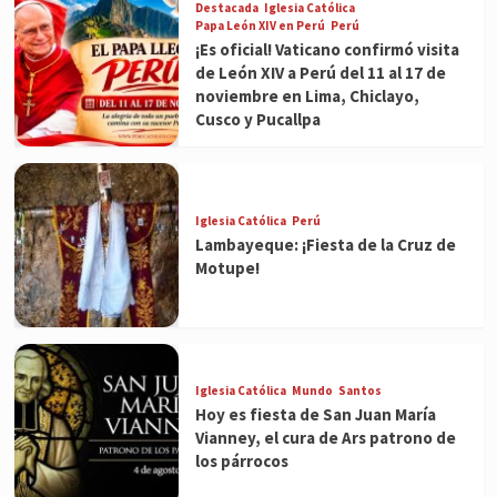
Destacada
Iglesia Católica
Papa León XIV en Perú
Perú
¡Es oficial! Vaticano confirmó visita
de León XIV a Perú del 11 al 17 de
noviembre en Lima, Chiclayo,
Cusco y Pucallpa
Iglesia Católica
Perú
Lambayeque: ¡Fiesta de la Cruz de
Motupe!
Iglesia Católica
Mundo
Santos
Hoy es fiesta de San Juan María
Vianney, el cura de Ars patrono de
los párrocos