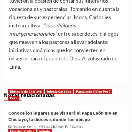
tuvieron la ocasión de contar sus itinerarios
vocacionales y pastorales. Tomando en cuenta la
riqueza de sus experiencias, Mons. Carlos les
instó a cultivar
“esos diálogos
intergeneracionales”
entre sacerdotes, diálogos
que mueven a los pastores a llevar adelante
iniciativas dinámicas que los convierten en
milagros para el pueblo de Dios. Arzobispado de
Lima.
Diócesis de Chiclayo
Iglesia Católica
Papa León XIV en Perú
Notas relacionadas
Perú
Conoce los lugares que visitará el Papa León XIV en
Chiclayo, la diócesis donde fue obispo
Redacción Central
hace 2 horas en Perú Católico
Iglesia Católica
Mundo