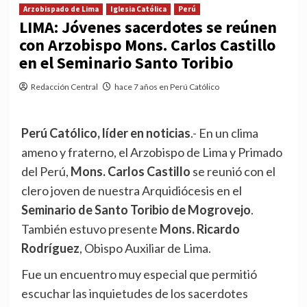
Arzobispado de Lima
Iglesia Católica
Perú
LIMA: Jóvenes sacerdotes se reúnen
con Arzobispo Mons. Carlos Castillo
en el Seminario Santo Toribio
Redacción Central
hace 7 años en Perú Católico
Perú Católico, líder en noticias
.- En un clima
ameno y fraterno, el Arzobispo de Lima y Primado
del Perú,
Mons. Carlos Castillo
se reunió con el
clero joven de nuestra Arquidiócesis en el
Seminario de Santo Toribio de Mogrovejo
.
También estuvo presente
Mons. Ricardo
Rodríguez
, Obispo Auxiliar de Lima.
Fue un encuentro muy especial que permitió
escuchar las inquietudes de los sacerdotes