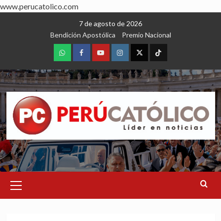
www.perucatolico.com
Skip
7 de agosto de 2026
to
Bendición Apostólica
Premio Nacional
content
WhatsApp
Facebook
Youtube
Instagram
X
TikTok
Primary
Menu