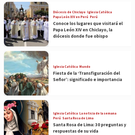
Diócesis de Chiclayo
Iglesia Católica
Papa León XIV en Perú
Perú
Conoce los lugares que visitará el
Papa León XIV en Chiclayo, la
diócesis donde fue obispo
Iglesia Católica
Mundo
Fiesta de la ‘Transfiguración del
Señor’: significado e importancia
Iglesia Católica
La noticia de la semana
Perú
Santa Rosa de Lima
Santa Rosa de Lima: 30 preguntas y
respuestas de su vida