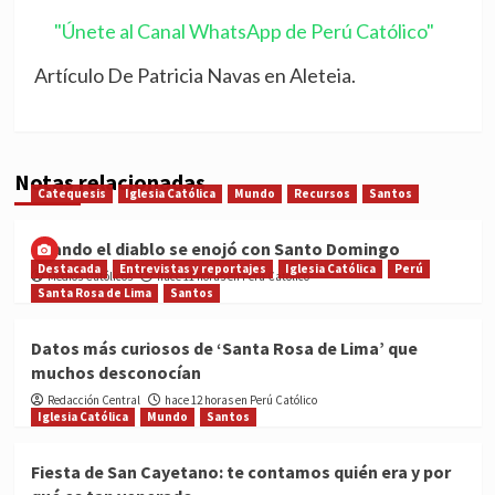
"Únete al Canal WhatsApp de Perú Católico"
Artículo De Patricia Navas en Aleteia.
Notas relacionadas
Catequesis
Iglesia Católica
Mundo
Recursos
Santos
Cuando el diablo se enojó con Santo Domingo
Destacada
Entrevistas y reportajes
Iglesia Católica
Perú
Medios Católicos
hace 11 horas en Perú Católico
Santa Rosa de Lima
Santos
Datos más curiosos de ‘Santa Rosa de Lima’ que
muchos desconocían
Redacción Central
hace 12 horas en Perú Católico
Iglesia Católica
Mundo
Santos
Fiesta de San Cayetano: te contamos quién era y por