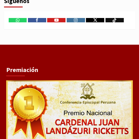
Síguenos
WhatsApp
Facebook
Youtube
Instagram
X
TikTok
Premiación