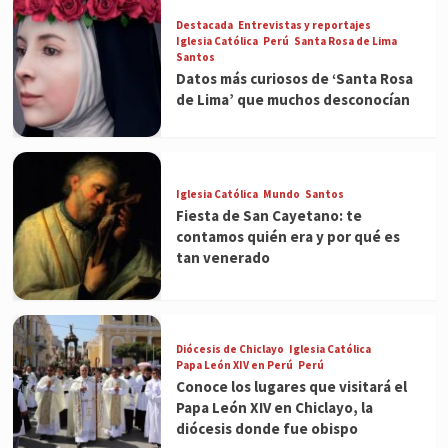
Destacada
Entrevistas y reportajes
Iglesia Católica
Perú
Santa Rosa de Lima
Santos
Datos más curiosos de ‘Santa Rosa
de Lima’ que muchos desconocían
Iglesia Católica
Mundo
Santos
Fiesta de San Cayetano: te
contamos quién era y por qué es
tan venerado
Diócesis de Chiclayo
Iglesia Católica
Papa León XIV en Perú
Perú
Conoce los lugares que visitará el
Papa León XIV en Chiclayo, la
diócesis donde fue obispo