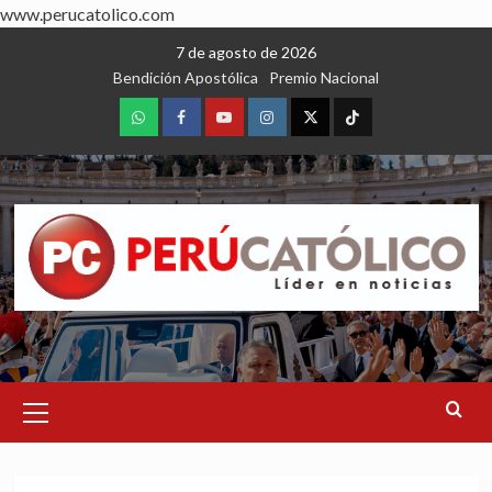
www.perucatolico.com
Skip
7 de agosto de 2026
to
Bendición Apostólica
Premio Nacional
content
WhatsApp
Facebook
Youtube
Instagram
X
TikTok
Primary
Menu