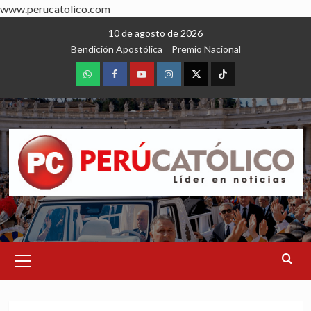
www.perucatolico.com
Skip
10 de agosto de 2026
to
Bendición Apostólica
Premio Nacional
content
WhatsApp
Facebook
Youtube
Instagram
X
TikTok
Primary
Menu