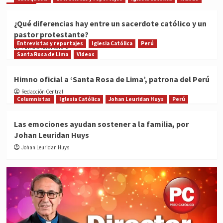
¿Qué diferencias hay entre un sacerdote católico y un
pastor protestante?
Entrevistas y reportajes
Iglesia Católica
Perú
Patricia Alcántara C.
Santa Rosa de Lima
Videos
Himno oficial a ‘Santa Rosa de Lima’, patrona del Perú
Redacción Central
Columnistas
Iglesia Católica
Johan Leuridan Huys
Perú
Las emociones ayudan sostener a la familia, por
Johan Leuridan Huys
Johan Leuridan Huys