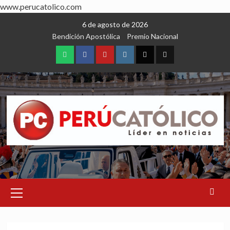
www.perucatolico.com
Skip
6 de agosto de 2026
to
Bendición Apostólica
Premio Nacional
content
WhatsApp
Facebook
Youtube
Instagram
X
TikTok
Primary
Menu