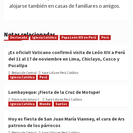
alojarse también en casas de familiares o amigos.
Notas relacionadas
Destacada
Iglesia Católica
Papa León XIV en Perú
Perú
¡Es oficial! Vaticano confirmó visita de León XIV a Perú
del 11 al 17 de noviembre en Lima, Chiclayo, Cusco y
Pucallpa
Redacción Central
hace 1 día en Perú Católico
Iglesia Católica
Perú
Lambayeque: ¡Fiesta de la Cruz de Motupe!
Patricia Alcántara C.
hace 1 día en Perú Católico
Iglesia Católica
Mundo
Santos
Hoy es fiesta de San Juan María Vianney, el cura de Ars
patrono de los párrocos
Redacción Central
hace 2 días en Perú Católico