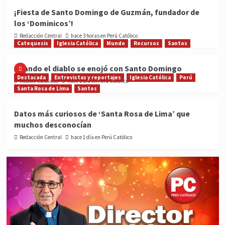
¡Fiesta de Santo Domingo de Guzmán, fundador de
los ‘Dominicos’!
Redacción Central
hace 3 horas en Perú Católico
Catequesis
Iglesia Católica
Mundo
Recursos
Santos
Cuando el diablo se enojó con Santo Domingo
Destacada
Entrevistas y reportajes
Iglesia Católica
Perú
Medios Católicos
hace 1 día en Perú Católico
Santa Rosa de Lima
Santos
Datos más curiosos de ‘Santa Rosa de Lima’ que
muchos desconocían
Redacción Central
hace 1 día en Perú Católico