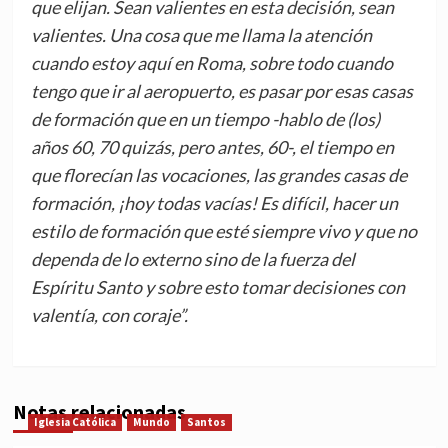
que elijan. Sean valientes en esta decisión, sean
valientes. Una cosa que me llama la atención
cuando estoy aquí en Roma, sobre todo cuando
tengo que ir al aeropuerto, es pasar por esas casas
de formación que en un tiempo -hablo de (los)
años 60, 70 quizás, pero antes, 60-, el tiempo en
que florecían las vocaciones, las grandes casas de
formación, ¡hoy todas vacías! Es difícil, hacer un
estilo de formación que esté siempre vivo y que no
dependa de lo externo sino de la fuerza del
Espíritu Santo y sobre esto tomar decisiones con
valentía, con coraje”.
Notas relacionadas
Iglesia Católica
Mundo
Santos