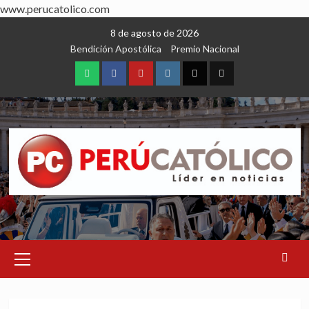
www.perucatolico.com
Skip
8 de agosto de 2026
to
Bendición Apostólica
Premio Nacional
content
WhatsApp
Facebook
Youtube
Instagram
X
TikTok
Primary
Menu