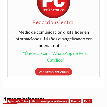
Redacción Central
Medio de comunicación digital líder en
informaciones. 14 años evangelizando con
buenas noticias.
"Únete al Canal WhatsApp de Perú
Católico"
Ver otros artículos
Notas relacionadas
Iglesia Católica
Mons. José Ignacio Alemany
Mundo
Perú