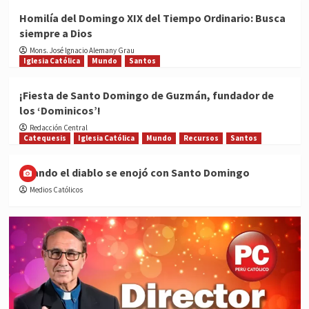
Homilía del Domingo XIX del Tiempo Ordinario: Busca
siempre a Dios
Mons. José Ignacio Alemany Grau
Iglesia Católica
Mundo
Santos
¡Fiesta de Santo Domingo de Guzmán, fundador de
los ‘Dominicos’!
Redacción Central
Catequesis
Iglesia Católica
Mundo
Recursos
Santos
Cuando el diablo se enojó con Santo Domingo
Medios Católicos