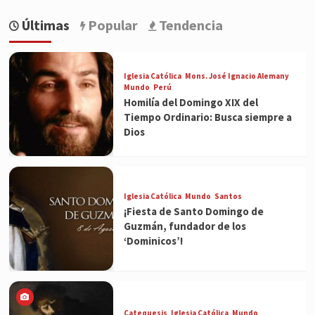
Últimas
Popular
Tendencia
Iglesia Católica
Mons. José Ignacio Alemany
Mundo
Perú
Homilía del Domingo XIX del
Tiempo Ordinario: Busca siempre a
Dios
Iglesia Católica
Mundo
Santos
¡Fiesta de Santo Domingo de
Guzmán, fundador de los
‘Dominicos’!
Catequesis
Iglesia Católica
Mundo