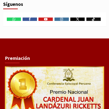
Síguenos
WhatsApp
Facebook
Youtube
Instagram
X
TikTok
Premiación