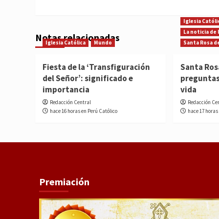
Iglesia Católi
La noticia de
Notas relacionadas
Iglesia Católica
Mundo
Santa Rosa d
Fiesta de la ‘Transfiguración
Santa Ros
del Señor’: significado e
preguntas
importancia
vida
Redacción Central
Redacción Ce
hace 16 horas en Perú Católico
hace 17 horas
Premiación