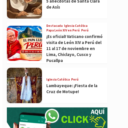
5 anécdotas de Santa Clara
de Asís
Destacada
Iglesia Católica
Papa León XIV en Perú
Perú
¡Es oficial! Vaticano confirmó
visita de León XIV a Perú del
11 al 17 de noviembre en
Lima, Chiclayo, Cusco y
Pucallpa
Iglesia Católica
Perú
Lambayeque: ¡Fiesta de la
Cruz de Motupe!