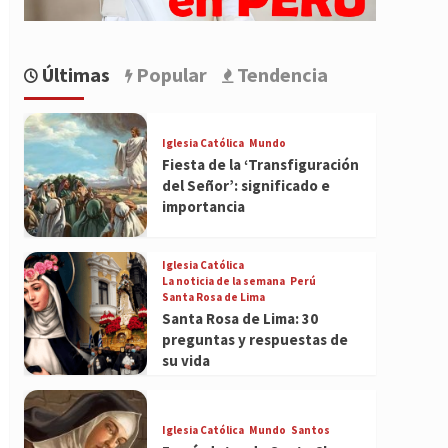
Últimas
Popular
Tendencia
Iglesia Católica
Mundo
Fiesta de la ‘Transfiguración
del Señor’: significado e
importancia
Iglesia Católica
La noticia de la semana
Perú
Santa Rosa de Lima
Santa Rosa de Lima: 30
preguntas y respuestas de
su vida
Iglesia Católica
Mundo
Santos