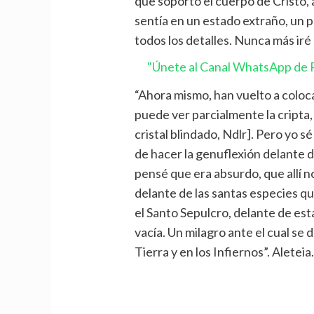
que soportó el cuerpo de Cristo,
sentía en un estado extraño, un 
todos los detalles. Nunca más iré
"Únete al Canal WhatsApp de P
“Ahora mismo, han vuelto a coloca
puede ver parcialmente la cripta,
cristal blindado, Ndlr]. Pero yo s
de hacer la genuflexión delante d
pensé que era absurdo, que allí n
delante de las santas especies q
el Santo Sepulcro, delante de est
vacía. Un milagro ante el cual se do
Tierra y en los Infiernos”. Aleteia