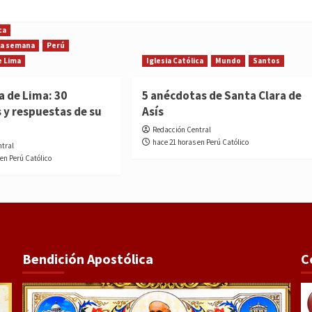
ca
 la semana
Perú
e Lima
Iglesia Católica
Mundo
Santos
a de Lima: 30
5 anécdotas de Santa Clara de
 y respuestas de su
Asís
Redacción Central
hace 21 horas en Perú Católico
ntral
 en Perú Católico
Bendición Apostólica
C