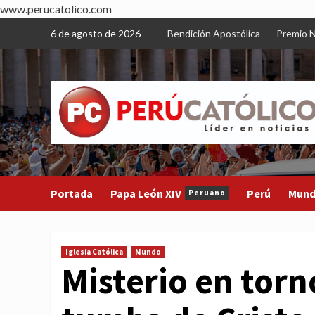
www.perucatolico.com
Skip
6 de agosto de 2026
Bendición Apostólica
Premio N
to
content
Portada
Papa León XIV
Perú
Mun
Peruano
Iglesia Católica
Mundo
Misterio en torno