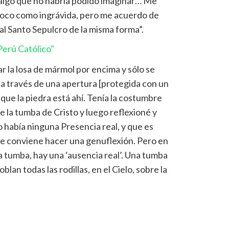
 algo que no habría podido imaginar… Me
poco como ingrávida, pero me acuerdo de
 al Santo Sepulcro de la misma forma”.
erú Católico"
r la losa de mármol por encima y sólo se
 a través de una apertura [protegida con un
é que la piedra está ahí. Tenía la costumbre
e la tumba de Cristo y luego reflexioné y
o había ninguna Presencia real, y que es
ue conviene hacer una genuflexión. Pero en
a tumba, hay una ‘ausencia real’. Una tumba
blan todas las rodillas, en el Cielo, sobre la
.