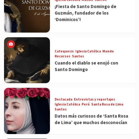
¡Fiesta de Santo Domingo de
Guzmán, fundador de los
‘Dominicos’!
Catequesis
Iglesia Católica
Mundo
Recursos
Santos
Cuando el diablo se enojó con
Santo Domingo
Destacada
Entrevistas y reportajes
Iglesia Católica
Perú
Santa Rosa de Lima
Santos
Datos más curiosos de ‘Santa Rosa
de Lima’ que muchos desconocían