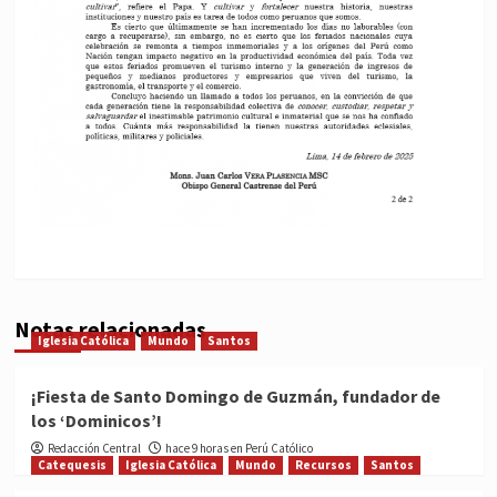
Notas relacionadas
Iglesia Católica
Mundo
Santos
¡Fiesta de Santo Domingo de Guzmán, fundador de
los ‘Dominicos’!
Redacción Central
hace 9 horas en Perú Católico
Catequesis
Iglesia Católica
Mundo
Recursos
Santos