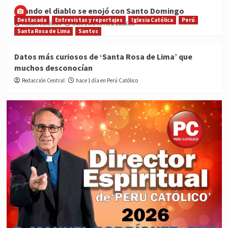
Cuando el diablo se enojó con Santo Domingo
Destacada
Entrevistas y reportajes
Iglesia Católica
Perú
Medios Católicos
hace 1 día en Perú Católico
Santa Rosa de Lima
Santos
Datos más curiosos de ‘Santa Rosa de Lima’ que
muchos desconocían
Redacción Central
hace 1 día en Perú Católico