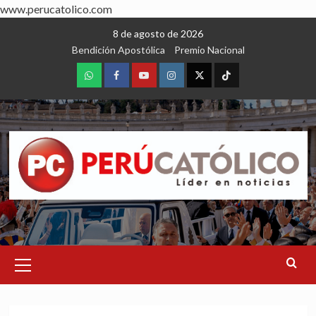
www.perucatolico.com
Skip
8 de agosto de 2026
to
Bendición Apostólica
Premio Nacional
content
WhatsApp
Facebook
Youtube
Instagram
X
TikTok
Primary
Menu