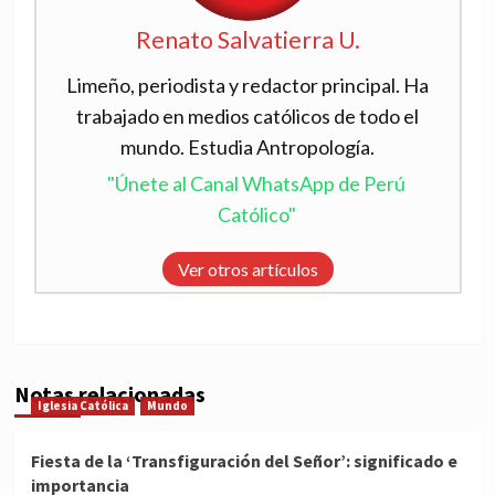
Renato Salvatierra U.
Limeño, periodista y redactor principal. Ha
trabajado en medios católicos de todo el
mundo. Estudia Antropología.
"Únete al Canal WhatsApp de Perú
Católico"
Ver otros artículos
Notas relacionadas
Iglesia Católica
Mundo
Fiesta de la ‘Transfiguración del Señor’: significado e
importancia