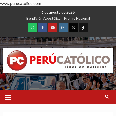
www.perucatolico.com
Skip
6 de agosto de 2026
to
Bendición Apostólica
Premio Nacional
content
WhatsApp
Facebook
Youtube
Instagram
X
TikTok
Primary
Menu