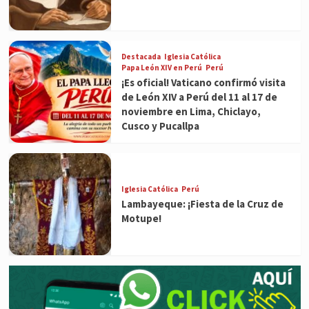
Destacada
Iglesia Católica
Papa León XIV en Perú
Perú
¡Es oficial! Vaticano confirmó visita
de León XIV a Perú del 11 al 17 de
noviembre en Lima, Chiclayo,
Cusco y Pucallpa
Iglesia Católica
Perú
Lambayeque: ¡Fiesta de la Cruz de
Motupe!