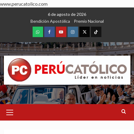
www.perucatolico.com
Skip
6 de agosto de 2026
to
Bendición Apostólica
Premio Nacional
content
WhatsApp
Facebook
Youtube
Instagram
X
TikTok
Primary
Menu