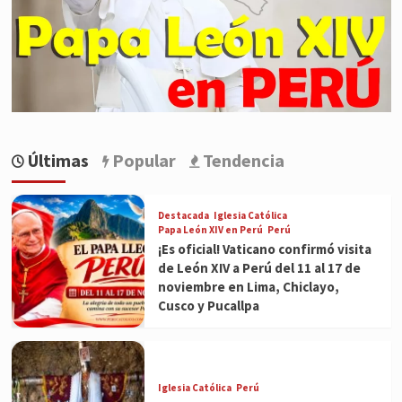
Últimas
Popular
Tendencia
Destacada
Iglesia Católica
Papa León XIV en Perú
Perú
¡Es oficial! Vaticano confirmó visita
de León XIV a Perú del 11 al 17 de
noviembre en Lima, Chiclayo,
Cusco y Pucallpa
Iglesia Católica
Perú