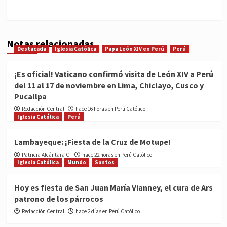
Notas relacionadas
Destacada
Iglesia Católica
Papa León XIV en Perú
Perú
¡Es oficial! Vaticano confirmó visita de León XIV a Perú
del 11 al 17 de noviembre en Lima, Chiclayo, Cusco y
Pucallpa
Redacción Central
hace 16 horas en Perú Católico
Iglesia Católica
Perú
Lambayeque: ¡Fiesta de la Cruz de Motupe!
Patricia Alcántara C.
hace 22 horas en Perú Católico
Iglesia Católica
Mundo
Santos
Hoy es fiesta de San Juan María Vianney, el cura de Ars
patrono de los párrocos
Redacción Central
hace 2 días en Perú Católico