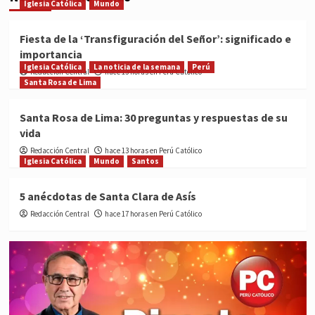
Iglesia Católica
Mundo
Fiesta de la ‘Transfiguración del Señor’: significado e
importancia
Iglesia Católica
La noticia de la semana
Perú
Redacción Central
hace 13 horas en Perú Católico
Santa Rosa de Lima
Santa Rosa de Lima: 30 preguntas y respuestas de su
vida
Redacción Central
hace 13 horas en Perú Católico
Iglesia Católica
Mundo
Santos
5 anécdotas de Santa Clara de Asís
Redacción Central
hace 17 horas en Perú Católico