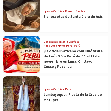
Iglesia Católica
Mundo
Santos
5 anécdotas de Santa Clara de Asís
Destacada
Iglesia Católica
Papa León XIV en Perú
Perú
¡Es oficial! Vaticano confirmó visita
de León XIV a Perú del 11 al 17 de
noviembre en Lima, Chiclayo,
Cusco y Pucallpa
Iglesia Católica
Perú
Lambayeque: ¡Fiesta de la Cruz de
Motupe!