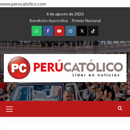
www.perucatolico.com
Skip
6 de agosto de 2026
to
Bendición Apostólica
Premio Nacional
content
WhatsApp
Facebook
Youtube
Instagram
X
TikTok
Primary
Menu