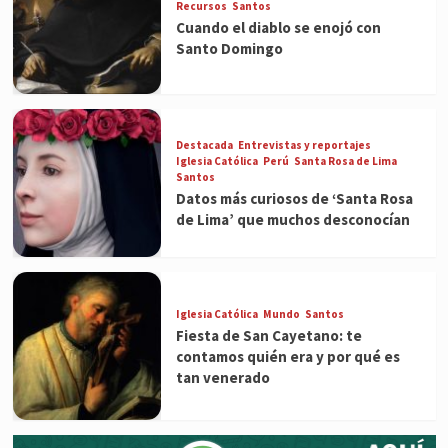
Recursos
Santos
Cuando el diablo se enojó con
Santo Domingo
Destacada
Entrevistas y reportajes
Iglesia Católica
Perú
Santa Rosa de Lima
Santos
Datos más curiosos de ‘Santa Rosa
de Lima’ que muchos desconocían
Iglesia Católica
Mundo
Santos
Fiesta de San Cayetano: te
contamos quién era y por qué es
tan venerado