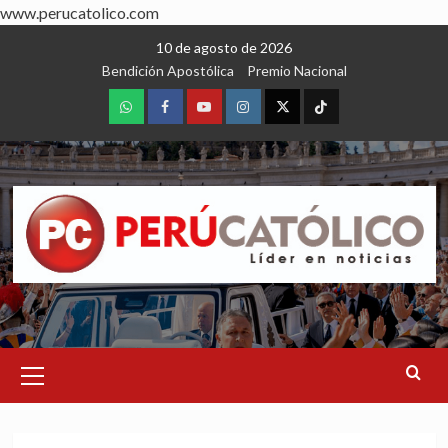
www.perucatolico.com
Skip
10 de agosto de 2026
to
Bendición Apostólica
Premio Nacional
content
WhatsApp
Facebook
Youtube
Instagram
X
TikTok
Primary
Menu