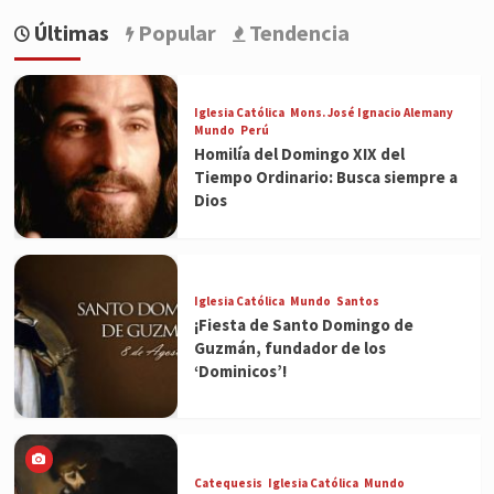
Últimas
Popular
Tendencia
Iglesia Católica
Mons. José Ignacio Alemany
Mundo
Perú
Homilía del Domingo XIX del
Tiempo Ordinario: Busca siempre a
Dios
Iglesia Católica
Mundo
Santos
¡Fiesta de Santo Domingo de
Guzmán, fundador de los
‘Dominicos’!
Catequesis
Iglesia Católica
Mundo