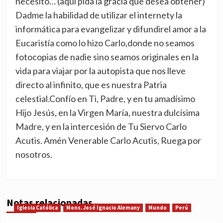
necesito… (aquí pida la gracia que desea obtener)
Dadme la habilidad de utilizar el internety la
informática para evangelizar y difundirel amor a la
Eucaristía como lo hizo Carlo,donde no seamos
fotocopias de nadie sino seamos originales en la
vida para viajar por la autopista que nos lleve
directo al infinito, que es nuestra Patria
celestial.Confío en Ti, Padre, y en tu amadísimo
Hijo Jesús, en la Virgen María, nuestra dulcísima
Madre, y en la intercesión de Tu Siervo Carlo
Acutis. Amén Venerable Carlo Acutis, Ruega por
nosotros.
Notas relacionadas
Iglesia Católica
Mons. José Ignacio Alemany
Mundo
Perú