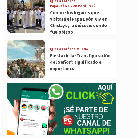
Iglesia Católica
Papa León XIV en Perú
Perú
Conoce los lugares que
visitará el Papa León XIV en
Chiclayo, la diócesis donde
fue obispo
Iglesia Católica
Mundo
Fiesta de la ‘Transfiguración
del Señor’: significado e
importancia