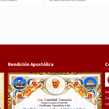
Bendición Apostólica
C
Me
Ce
co