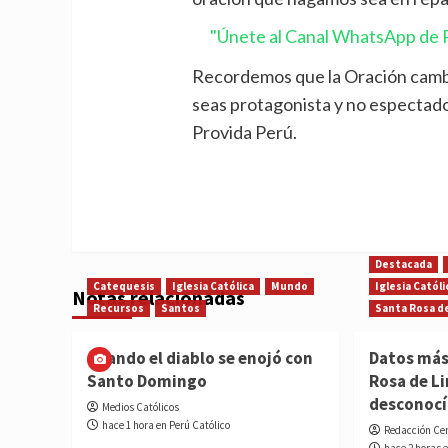
"Únete al Canal WhatsApp de P
Recordemos que la Oración cambia
seas protagonista y no espectado
Provida Perú.
Destacada
Catequesis
Iglesia Católica
Mundo
Iglesia Católi
Notas relacionadas
Recursos
Santos
Santa Rosa d
Cuando el diablo se enojó con
Datos más
Santo Domingo
Rosa de L
desconoc
Medios Católicos
hace 1 hora en Perú Católico
Redacción Ce
hace 2 horas 