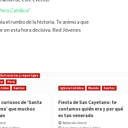
erú Católico"
 el rumbo de la historia. Te animo a que
r en esta hora decisiva. Red Jóvenes
Entrevistas y reportajes
ca
Perú
e Lima
Santos
Iglesia Católica
Mundo
Santos
 curiosos de ‘Santa
Fiesta de San Cayetano: te
ima’ que muchos
contamos quién era y por qué
ían
es tan venerado
ntral
Redacción Central
en Perú Católico
hace 2 horas en Perú Católico