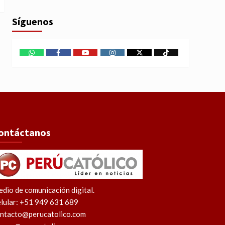
Síguenos
WhatsApp
Facebook
Youtube
Instagram
X
TikTok
ontáctanos
dio de comunicación digital.
lular: +51 949 631 689
ntacto@perucatolico.com