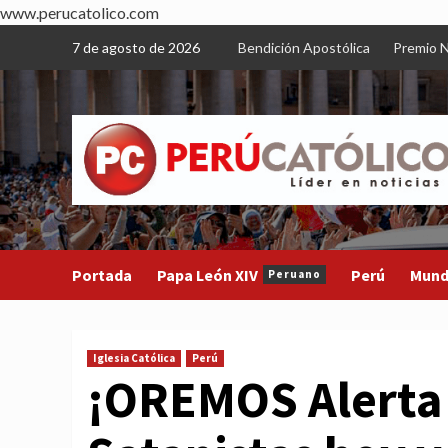
www.perucatolico.com
Skip
7 de agosto de 2026
Bendición Apostólica
Premio N
to
content
Portada
Papa León XIV
Perú
Mun
Peruano
Iglesia Católica
Perú
¡OREMOS Alerta