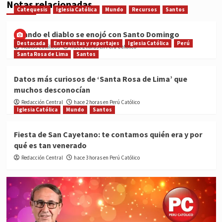
Notas relacionadas
Catequesis
Iglesia Católica
Mundo
Recursos
Santos
Cuando el diablo se enojó con Santo Domingo
Destacada
Entrevistas y reportajes
Iglesia Católica
Perú
Medios Católicos
hace 2 horas en Perú Católico
Santa Rosa de Lima
Santos
Datos más curiosos de ‘Santa Rosa de Lima’ que
muchos desconocían
Redacción Central
hace 2 horas en Perú Católico
Iglesia Católica
Mundo
Santos
Fiesta de San Cayetano: te contamos quién era y por
qué es tan venerado
Redacción Central
hace 3 horas en Perú Católico