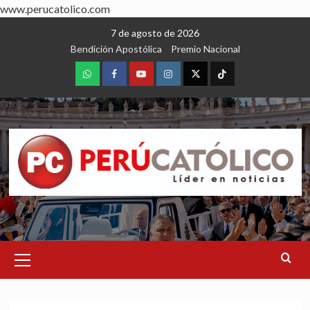
www.perucatolico.com
Skip
7 de agosto de 2026
to
Bendición Apostólica
Premio Nacional
content
WhatsApp
Facebook
Youtube
Instagram
X
TikTok
Primary
Menu