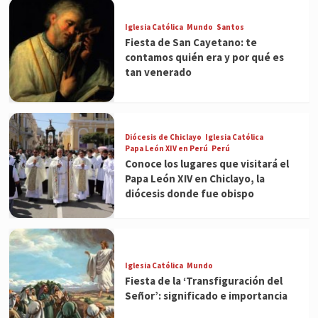
Iglesia Católica
Mundo
Santos
Fiesta de San Cayetano: te
contamos quién era y por qué es
tan venerado
Diócesis de Chiclayo
Iglesia Católica
Papa León XIV en Perú
Perú
Conoce los lugares que visitará el
Papa León XIV en Chiclayo, la
diócesis donde fue obispo
Iglesia Católica
Mundo
Fiesta de la ‘Transfiguración del
Señor’: significado e importancia