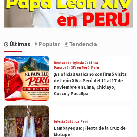
Últimas
Popular
Tendencia
Destacada
Iglesia Católica
Papa León XIV en Perú
Perú
¡Es oficial! Vaticano confirmó visita
de León XIV a Perú del 11 al 17 de
noviembre en Lima, Chiclayo,
Cusco y Pucallpa
Iglesia Católica
Perú
Lambayeque: ¡Fiesta de la Cruz de
Motupe!