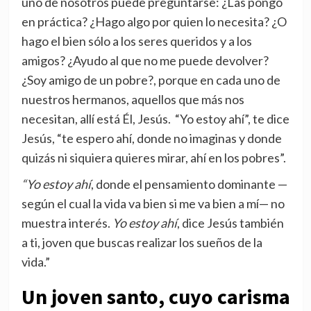
uno de nosotros puede preguntarse: ¿Las pongo
en práctica? ¿Hago algo por quien lo necesita? ¿O
hago el bien sólo a los seres queridos y a los
amigos? ¿Ayudo al que no me puede devolver?
¿Soy amigo de un pobre?, porque en cada uno de
nuestros hermanos, aquellos que más nos
necesitan, allí está Él, Jesús. “Yo estoy ahí”, te dice
Jesús, “te espero ahí, donde no imaginas y donde
quizás ni siquiera quieres mirar, ahí en los pobres”.
“Yo estoy ahí
, donde el pensamiento dominante —
según el cual la vida va bien si me va bien a mí— no
muestra interés.
Yo estoy ahí
, dice Jesús también
a ti, joven que buscas realizar los sueños de la
vida.”
Un joven santo, cuyo carisma