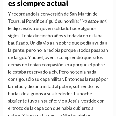
es siempre actual
Y recordando la conversión de San Martín de
Tours, el Pontífice siguió su homilía: “
Yo estoy ahí
,
le dijo Jesús a un joven soldado hace algunos
siglos. Tenía dieciocho años y todavía no estaba
bautizado. Un día vio a un pobre que pedía ayuda a
la gente, pero no la recibía porque «todos pasaban
de largo». Y aquel joven, «comprendió que, si los
demás no tenían compasión, era porque el pobre
le estaba reservado a él». Pero no tenía nada
consigo, sólo su capa militar. Entonces la rasgó por
la mitad y dio una mitad al pobre, sufriendo las
burlas de algunos a su alrededor. La noche
siguiente tuvo un sueño: vio a Jesús, vestido con
el trozo de la capa con que había cubierto al
pobre. Y lo escuchó decir: «Martín
me
has