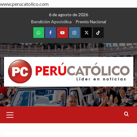
www.perucatolico.com
Skip
6 de agosto de 2026
to
Bendición Apostólica
Premio Nacional
content
WhatsApp
Facebook
Youtube
Instagram
X
TikTok
Primary
Menu