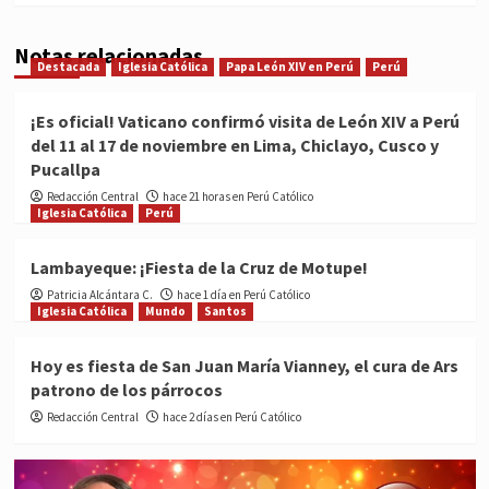
Notas relacionadas
Destacada
Iglesia Católica
Papa León XIV en Perú
Perú
¡Es oficial! Vaticano confirmó visita de León XIV a Perú
del 11 al 17 de noviembre en Lima, Chiclayo, Cusco y
Pucallpa
Redacción Central
hace 21 horas en Perú Católico
Iglesia Católica
Perú
Lambayeque: ¡Fiesta de la Cruz de Motupe!
Patricia Alcántara C.
hace 1 día en Perú Católico
Iglesia Católica
Mundo
Santos
Hoy es fiesta de San Juan María Vianney, el cura de Ars
patrono de los párrocos
Redacción Central
hace 2 días en Perú Católico